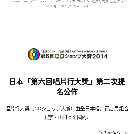
Sakanaction
,
クリープハイプ
,
マキシマム ザ ホルモン
,
唱片行大獎
,
星野源
//
10 2 月, 2014
//
Comment
日本「第六回唱片行大獎」第二次提
名公佈
唱片行大獎（CDショップ大賞）由全日本唱片行店員組合
主辦，由日本全國的...
Full Article →