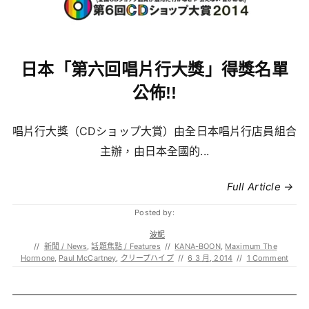
日本「第六回唱片行大獎」得獎名單
公佈!!
唱片行大獎（CDショップ大賞）由全日本唱片行店員組合
主辦，由日本全國的...
Full Article →
Posted by:
波妮
//
新聞 / News
,
話題焦點 / Features
//
KANA-BOON
,
Maximum The
Hormone
,
Paul McCartney
,
クリープハイプ
//
6 3 月, 2014
//
1 Comment