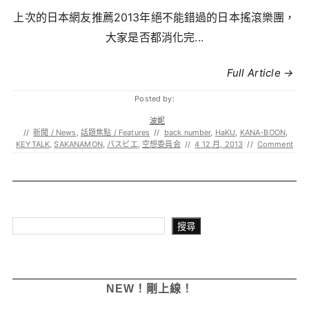
上次的日本網友推薦2013年絕不能錯過的日本搖滾樂團，
大家是否都消化完...
Full Article →
Posted by:
波妮
//
新聞 / News
,
話題焦點 / Features
//
back number
,
HaKU
,
KANA-BOON
,
KEYTALK
,
SAKANAMON
,
パスピエ
,
空想委員会
//
4 12 月, 2013
//
Comment
搜尋
搜尋
NEW！剛上線！