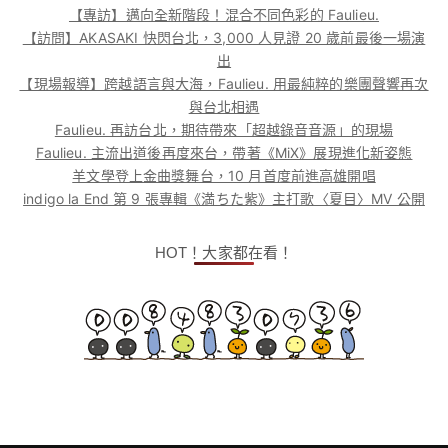
【專訪】邁向全新階段！混合不同色彩的 Faulieu.
【訪問】AKASAKI 快閃台北，3,000 人見證 20 歲前最後一場演
出
【現場報導】跨越語言與大海，Faulieu. 用最純粹的樂團聲響再次
與台北相遇
Faulieu. 再訪台北，期待帶來「超越錄音音源」的現場
Faulieu. 主流出道後再度來台，帶著《MiX》展現進化新姿態
羊文學登上金曲獎舞台，10 月首度前進高雄開唱
indigo la End 第 9 張專輯《満ちた紫》主打歌〈夏目〉MV 公開
HOT！大家都在看！