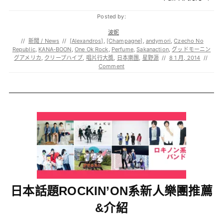
Posted by:
波妮
//
新聞 / News
//
[Alexandros]
,
[Champagne]
,
andymori
,
Czecho No
Republic
,
KANA-BOON
,
One Ok Rock
,
Perfume
,
Sakanaction
,
グッドモーニン
グアメリカ
,
クリープハイプ
,
唱片行大獎
,
日本樂團
,
星野源
//
8 1 月, 2014
//
Comment
日本話題ROCKIN’ON系新人樂團推薦
&介紹