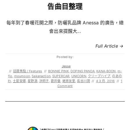
告曲目整理
每年到了春暖花開之際，防曬乳品牌 Anessa 的廣告，總
會出來提醒大...
Full Article →
Posted by:
Jesse
//
話題焦點 / Features
//
BONNIE PINK
,
DOPING PANDA
,
KANA-BOON
,
m-
flo
,
moumoon
,
Sakanaction
,
SUPERCAR
,
UNICORN
,
クリープハイプ
,
のあの
わ
,
土屋安娜
,
星野源
,
決明子
,
蒼井優
,
蛯原友里
,
長谷川潤
//
4 3 月, 2016
//
1
Comment