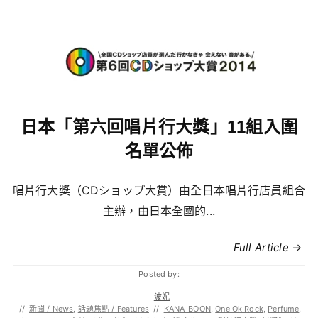
日本「第六回唱片行大獎」11組入圍
名單公佈
唱片行大獎（CDショップ大賞）由全日本唱片行店員組合
主辦，由日本全國的...
Full Article →
Posted by:
波妮
//
新聞 / News
,
話題焦點 / Features
//
KANA-BOON
,
One Ok Rock
,
Perfume
,