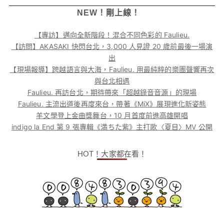
NEW！剛上線！
【專訪】邁向全新階段！混合不同色彩的 Faulieu.
【訪問】AKASAKI 快閃台北，3,000 人見證 20 歲前最後一場演
出
【現場報導】跨越語言與大海，Faulieu. 用最純粹的樂團聲響再次
與台北相遇
Faulieu. 再訪台北，期待帶來「超越錄音音源」的現場
Faulieu. 主流出道後再度來台，帶著《MiX》展現進化新姿態
羊文學登上金曲獎舞台，10 月首度前進高雄開唱
indigo la End 第 9 張專輯《満ちた紫》主打歌〈夏目〉MV 公開
HOT！大家都在看！