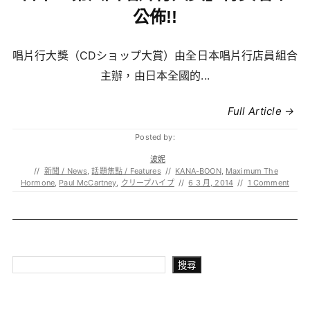
公佈!!
唱片行大獎（CDショップ大賞）由全日本唱片行店員組合
主辦，由日本全國的...
Full Article →
Posted by:
波妮
//
新聞 / News
,
話題焦點 / Features
//
KANA-BOON
,
Maximum The
Hormone
,
Paul McCartney
,
クリープハイプ
//
6 3 月, 2014
//
1 Comment
搜尋
搜尋