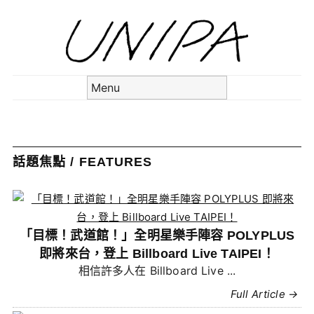
Skip to content
Menu
Faulieu. 再訪台北，期待
Faulieu. 主流出道後再度
【現場報導】跨越語言
【訪問】AKASAKI 快
【專訪】邁向全新階
日本新生代創作歌手 AKASAKI
日本新生代女子樂團 Faulieu. 將
日本新生代女子樂團 Faulieu. 即
睽違不到一年，日本女子樂團
由 Canaco（Vo./Gt.）、
這次來到台北舉辦大型街頭快閃
於今天（18 日）在 HANA...
Kaho（Gt.）、Ayano（B...
Faulieu. 再次回到台北，在
將於 7 月 18 日在 HA...
閃台北，3,000 人見證 20
與大海，Faulieu. 用最純
帶來「超越錄音音源」
來台，帶著《MiX》展
段！混合不同色彩的
演出，...
HAN...
話題焦點 / FEATURES
粹的樂團聲響再次與台
歲前最後一場演出
現進化新姿態
Faulieu.
的現場
北相遇
「目標！武道館！」全明星樂手陣容 POLYPLUS
即將來台，登上 Billboard Live TAIPEI！
相信許多人在 Billboard Live ...
Full Article →