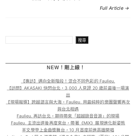
Full Article →
搜尋
搜尋
NEW！剛上線！
【專訪】邁向全新階段！混合不同色彩的 Faulieu.
【訪問】AKASAKI 快閃台北，3,000 人見證 20 歲前最後一場演
出
【現場報導】跨越語言與大海，Faulieu. 用最純粹的樂團聲響再次
與台北相遇
Faulieu. 再訪台北，期待帶來「超越錄音音源」的現場
Faulieu. 主流出道後再度來台，帶著《MiX》展現進化新姿態
羊文學登上金曲獎舞台，10 月首度前進高雄開唱