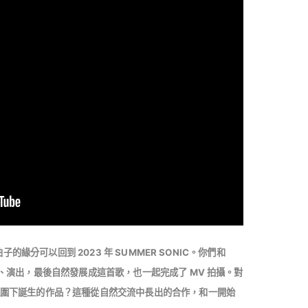
這首曲子的緣分可以回到 2023 年 SUMMER SONIC。你們和
起吃飯、演出，最後自然發展成這首歌，也一起完成了 MV 拍攝。對
麼樣的氛圍下誕生的作品？這種從自然交流中長出的合作，和一開始