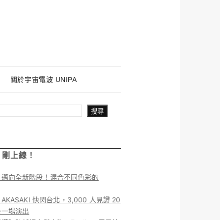
關於宇宙電波 UNIPA
搜尋
！剛上線！
】邁向全新階段！混合不同色彩的
KASAKI 快閃台北，3,000 人見證 20
後一場演出