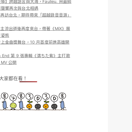
導】跨越語言與大海，Faulieu. 用最純
團聲響再次與台北相遇
ieu. 再訪台北，期待帶來「超越錄音音源」
ieu. 主流出道後再度來台，帶著《MiX》展
新姿態
上金曲獎舞台，10 月首度前進高雄開
o la End 第 9 張專輯《満ちた紫》主打歌
MV 公開
！大家都在看！