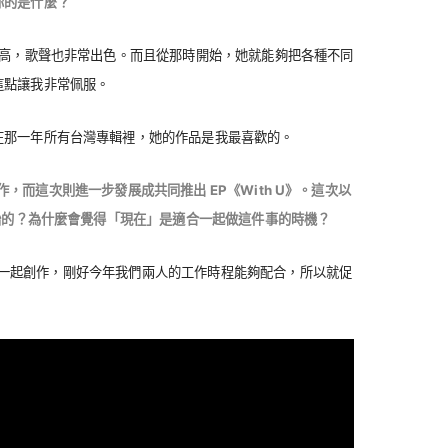
你的是什麼？
常高，歌聲也非常出色。而且從那時開始，她就能夠把各種不同
這點讓我非常佩服。
在那一年所有台灣專輯裡，她的作品是我最喜歡的。
次合作，而這次則進一步發展成共同推出 EP《With U》。這次以
開始的？為什麼會覺得「現在」是適合一起做這件事的時機？
lia 一起創作，剛好今年我們兩人的工作時程能夠配合，所以就促