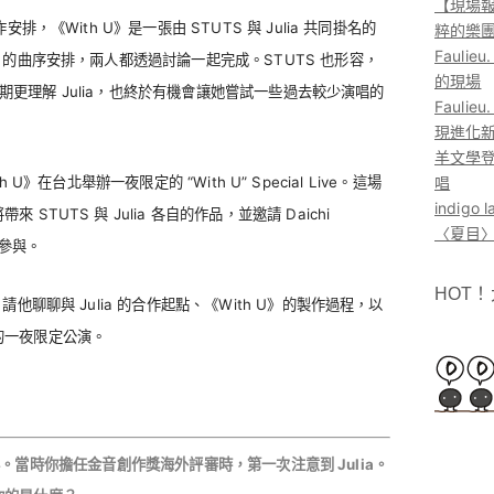
【現場報
排，《With U》是一張由 STUTS 與 Julia 共同掛名的
粹的樂
Faul
 的曲序安排，兩人都透過討論一起完成。STUTS 也形容，
的現場
〉時期更理解 Julia，也終於有機會讓她嘗試一些過去較少演唱的
Faul
現進化
羊文學登
th U》在台北舉辦一夜限定的 “With U” Special Live。這場
唱
indig
TUTS 與 Julia 各自的作品，並邀請 Daichi
〈夏目〉
員參與。
HOT
他聊聊與 Julia 的合作起點、《With U》的製作過程，以
的一夜限定公演。
20 年。當時你擔任金音創作獎海外評審時，第一次注意到 Julia。