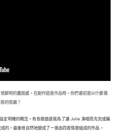
都有很鮮明的畫面感。在創作這張作品時，你們最初是以什麼樣
呈現的氛圍？
設定明確的概念。有些歌曲是我為了讓 Julia 演唱而先完成編
作時完成的。最後很自然地變成了一張由四首情歌組成的作品。