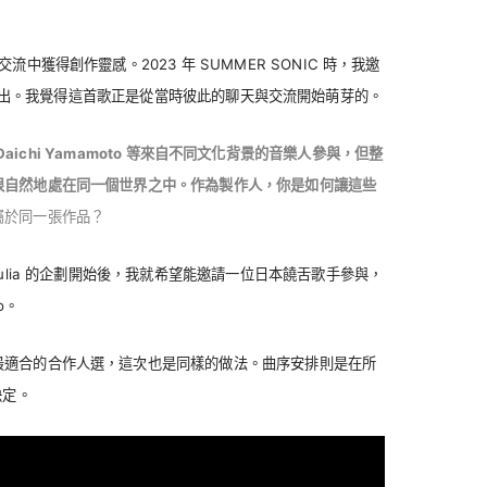
中獲得創作靈感。2023 年 SUMMER SONIC 時，我邀
t 一起參與演出。我覺得這首歌正是從當時彼此的聊天與交流開始萌芽的。
urit、Daichi Yamamoto 等來自不同文化背景的音樂人參與，但整
很自然地處在同一個世界之中。作為製作人，你是如何讓這些
屬於同一張作品？
Julia 的企劃開始後，我就希望能邀請一位日本饒舌歌手參與，
o。
最適合的合作人選，這次也是同樣的做法。曲序安排則是在所
決定。