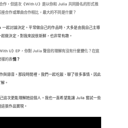
合作，但這次《With U》是以你和 Julia 共同掛名的形式推
客座合作或單曲合作相比，最大的不同是什麼？
Julia 一起討論決定。平常做自己的作品時，大多是由我自己主導
一起做決定，對我來說很新鮮，也非常有趣。
《With U》EP，你對 Julia 聲音的理解有沒有什麼變化？在這
麼樣的表
情？
創作與錄音。那段時間裡，我們一起吃飯、聊了很多事情，因此
了解。
得自己這次更能理解她這個人。我也一直希望能讓 Julia 嘗試一些
過這張作品實現。