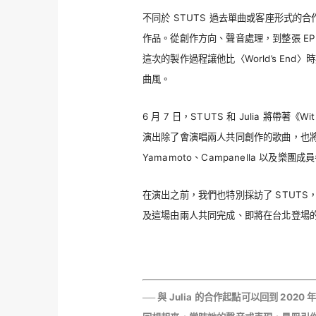
不同於 STUTS 過去單曲或客座形式的合作安
作品。從創作方向、聲音處理，到整張 EP
這次的製作過程讓他比〈World’s End
曲風。
6 月 7 日，STUTS 和 Julia 將帶著《Wi
演出除了會演唱兩人共同創作的歌曲，也將帶來 S
Yamamoto、Campanella 以及樂團成
在演出之前，我們也特別採訪了 STUTS，請
及這場由兩人共同完成、即將在台北登場
── 與 Julia 的合作起點可以回到 20