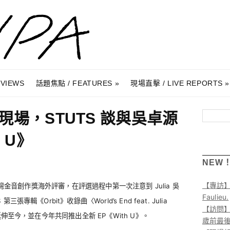
RVIEWS
話題焦點 / FEATURES
現場直擊 / LIVE REPORTS
場，STUTS 談與吳卓源
搜尋
 U》
NEW
【專訪
任台灣金音創作獎海外評審，在評選過程中第一次注意到 Julia 吳
Faulieu.
輯《Orbit》收錄曲〈World’s End feat. Julia
【訪問】A
延伸至今，並在今年共同推出全新 EP《With U》。
歲前最