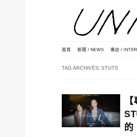
Skip to content
Menu
首頁
新聞 / NEWS
專訪 / INTE
TAG ARCHIVES:
STUTS
【
S
的《