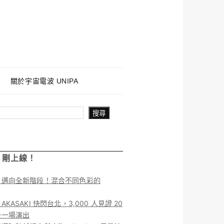
關於宇宙電波 UNIPA
搜尋
！剛上線！
】邁向全新階段！混合不同色彩的
KASAKI 快閃台北，3,000 人見證 20
後一場演出