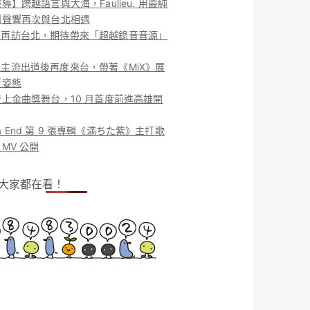
導】跨越語言與大海，Faulieu. 用最純
團聲響再次與台北相遇
ieu. 再訪台北，期待帶來「超越錄音音源」
ieu. 主流出道後再度來台，帶著《MiX》展
新姿態
上金曲獎舞台，10 月首度前進高雄開
o la End 第 9 張專輯《満ちた紫》主打歌
MV 公開
！大家都在看！