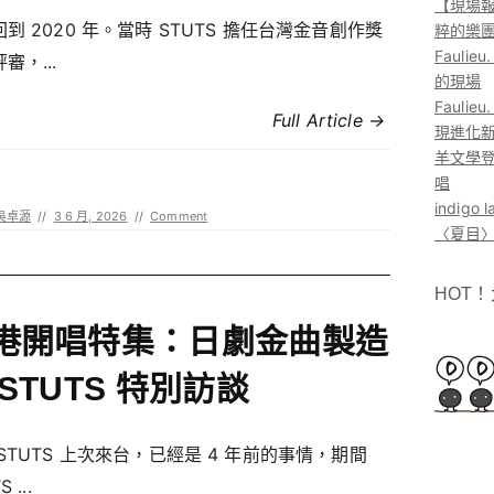
【現場報
到 2020 年。當時 STUTS 擔任台灣金音創作獎
粹的樂
Faul
審，...
的現場
Faul
Full Article →
現進化
羊文學登
唱
indig
吳卓源
//
3 6 月, 2026
//
Comment
〈夏目〉
HOT
港開唱特集：日劇金曲製造
 STUTS 特別訪談
STUTS 上次來台，已經是 4 年前的事情，期間
 ...