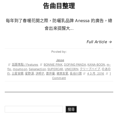
告曲目整理
每年到了春暖花開之際，防曬乳品牌 Anessa 的廣告，總
會出來提醒大...
Full Article →
Posted by:
Jesse
//
話題焦點 / Features
//
BONNIE PINK
,
DOPING PANDA
,
KANA-BOON
,
m-
flo
,
moumoon
,
Sakanaction
,
SUPERCAR
,
UNICORN
,
クリープハイプ
,
のあの
わ
,
土屋安娜
,
星野源
,
決明子
,
蒼井優
,
蛯原友里
,
長谷川潤
//
4 3 月, 2016
//
1
Comment
搜尋
搜尋