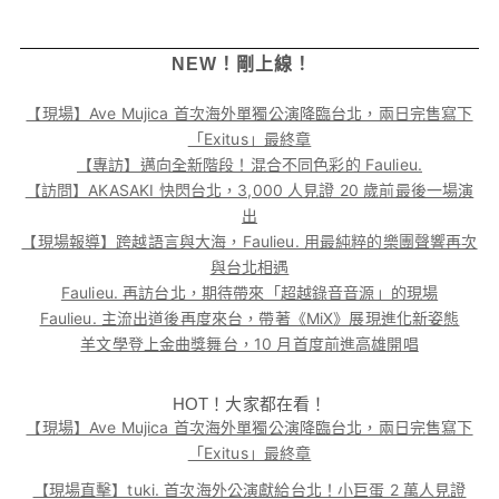
NEW！剛上線！
【現場】Ave Mujica 首次海外單獨公演降臨台北，兩日完售寫下
「Exitus」最終章
【專訪】邁向全新階段！混合不同色彩的 Faulieu.
【訪問】AKASAKI 快閃台北，3,000 人見證 20 歲前最後一場演
出
【現場報導】跨越語言與大海，Faulieu. 用最純粹的樂團聲響再次
與台北相遇
Faulieu. 再訪台北，期待帶來「超越錄音音源」的現場
Faulieu. 主流出道後再度來台，帶著《MiX》展現進化新姿態
羊文學登上金曲獎舞台，10 月首度前進高雄開唱
HOT！大家都在看！
【現場】Ave Mujica 首次海外單獨公演降臨台北，兩日完售寫下
「Exitus」最終章
【現場直擊】tuki. 首次海外公演獻給台北！小巨蛋 2 萬人見證