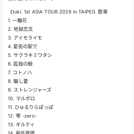
《tuki. 1st ASIA TOUR 2026 in TAIPEI》歌單
1. 一輪花
2. 地獄恋文
3. アイモライモ
4. 星街の駅で
5. サクラキミワタシ
6. 孤独の鯨
7. コトノハ
8. 騙し愛
9. ストレンジャーズ
10. マルボロ
11. ひゅるりらぽっぽ
12. 零 -zero-
13. ギルティ
14. 最低界隈