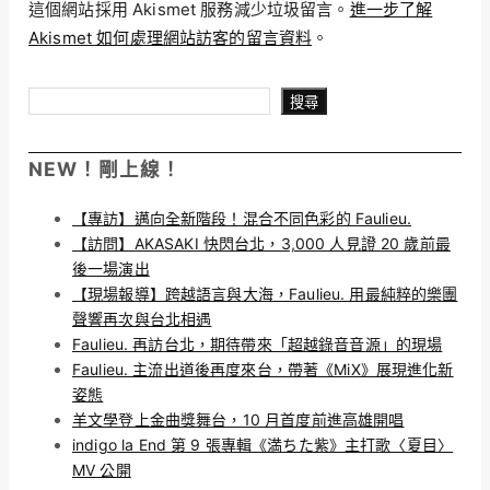
這個網站採用 Akismet 服務減少垃圾留言。
進一步了解
Akismet 如何處理網站訪客的留言資料
。
搜尋
搜尋
NEW！剛上線！
【專訪】邁向全新階段！混合不同色彩的 Faulieu.
【訪問】AKASAKI 快閃台北，3,000 人見證 20 歲前最
後一場演出
【現場報導】跨越語言與大海，Faulieu. 用最純粹的樂團
聲響再次與台北相遇
Faulieu. 再訪台北，期待帶來「超越錄音音源」的現場
Faulieu. 主流出道後再度來台，帶著《MiX》展現進化新
姿態
羊文學登上金曲獎舞台，10 月首度前進高雄開唱
indigo la End 第 9 張專輯《満ちた紫》主打歌〈夏目〉
MV 公開