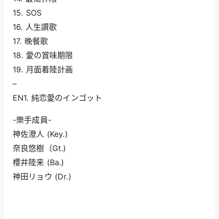
15. SOS
16. 人生讃歌
17. 晚餐歌
18. 愛の賞味期限
19. 月面着陸計画
–
EN1. 純恋愛のインゴット
-樂手成員-
神佐澄人 (Key.)
奈良悠樹（Gt.)
櫻井陸来 (Ba.)
神田
リョウ
(Dr.)