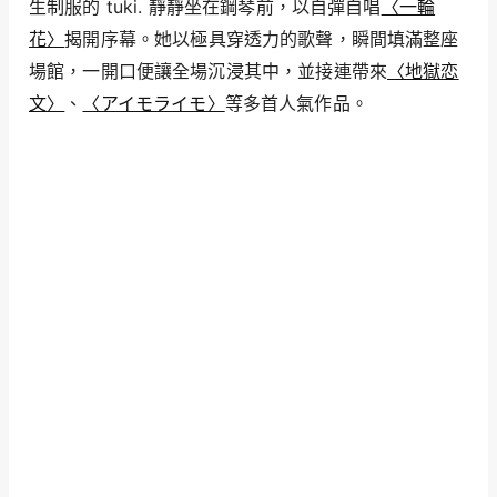
生制服的 tuki. 靜靜坐在鋼琴前，以自彈自唱
〈一輪
花〉
揭開序幕。她以極具穿透力的歌聲，瞬間填滿整座
場館，一開口便讓全場沉浸其中，並接連帶來
〈地獄恋
文〉
、
〈アイモライモ〉
等多首人氣作品。