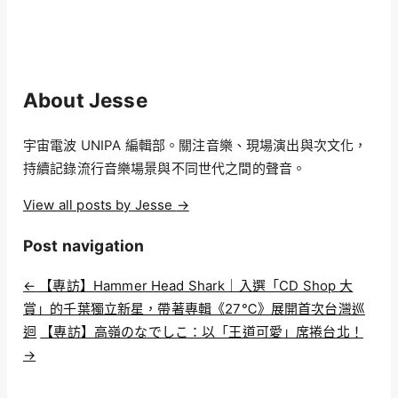
About Jesse
宇宙電波 UNIPA 編輯部。關注音樂、現場演出與次文化，
持續記錄流行音樂場景與不同世代之間的聲音。
View all posts by Jesse
→
Post navigation
←
【專訪】Hammer Head Shark｜入選「CD Shop 大
賞」的千葉獨立新星，帶著專輯《27℃》展開首次台灣巡
迴
【專訪】高嶺のなでしこ：以「王道可愛」席捲台北！
→