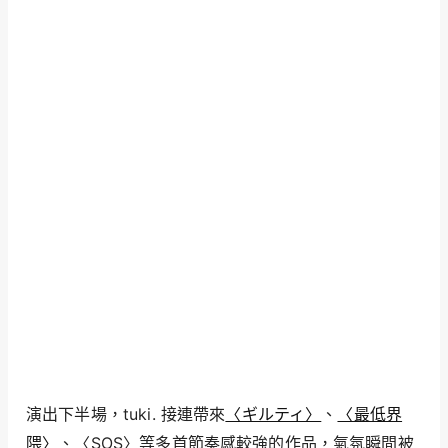
演出下半場，tuki. 接連帶來
〈ギルティ〉
、
〈最低界
隈〉
、〈SOS〉等多首節奏感較強的作品，氣氛瞬間被