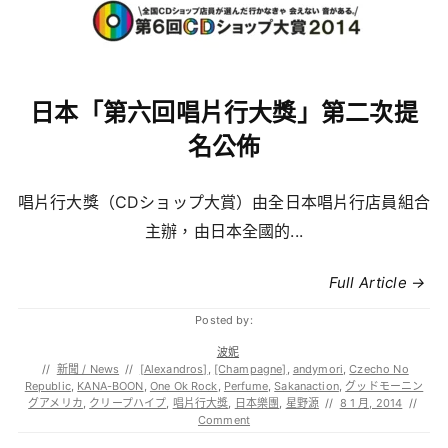
日本「第六回唱片行大獎」第二次提
名公佈
唱片行大獎（CDショップ大賞）由全日本唱片行店員組合
主辦，由日本全國的...
Full Article →
Posted by:
波妮
//
新聞 / News
//
[Alexandros]
,
[Champagne]
,
andymori
,
Czecho No
Republic
,
KANA-BOON
,
One Ok Rock
,
Perfume
,
Sakanaction
,
グッドモーニン
グアメリカ
,
クリープハイプ
,
唱片行大獎
,
日本樂團
,
星野源
//
8 1 月, 2014
//
Comment