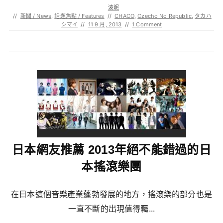
波妮
//
新聞 / News
,
話題焦點 / Features
//
CHACO
,
Czecho No Republic
,
タカハ
シマイ
//
11 9 月, 2013
//
1 Comment
日本網友推薦 2013年絕不能錯過的日
本搖滾樂團
在日本這個音樂產業蓬勃發展的地方，搖滾樂的部分也是
一直不斷的出現值得矚...