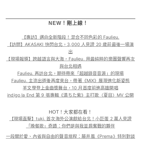
NEW！剛上線！
【專訪】邁向全新階段！混合不同色彩的 Faulieu.
【訪問】AKASAKI 快閃台北，3,000 人見證 20 歲前最後一場演
出
【現場報導】跨越語言與大海，Faulieu. 用最純粹的樂團聲響再次
與台北相遇
Faulieu. 再訪台北，期待帶來「超越錄音音源」的現場
Faulieu. 主流出道後再度來台，帶著《MiX》展現進化新姿態
羊文學登上金曲獎舞台，10 月首度前進高雄開唱
indigo la End 第 9 張專輯《満ちた紫》主打歌〈夏目〉MV 公開
HOT！大家都在看！
【現場直擊】tuki. 首次海外公演獻給台北！小巨蛋 2 萬人見證
「晚餐歌」奇蹟：你們是與我並肩奮戰的夥伴
一段關於愛、內省與自由的聲音旅程：藤井風《Prema》特別對談