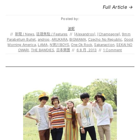
Full Article →
Posted by:
波妮
//
新聞 / News
,
話題焦點 / Features
//
[Alexandros]
,
[Champagne]
,
9mm
Parabellum Bullet
,
androp
,
ARUKARA
,
BIGMAMA
,
Czecho No Republic
,
Good
Morning America
,
LAMA
,
N'夙川BOYS
,
One Ok Rock
,
Sakanaction
,
SEKAI NO
OWARI
,
THE BAWDIES
,
日本樂團
//
6 8 月, 2013
//
1 Comment