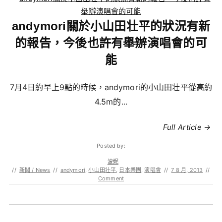
andymori關於小山田壮平的狀況有新
的報告，今後也許有舉辦演唱會的可
能
7月4日約早上9點的時候，andymori的小山田壮平從高約
4.5m的...
Full Article →
Posted by:
波妮
//
新聞 / News
//
andymori
,
小山田壮平
,
日本樂團
,
演唱會
//
7 8 月, 2013
//
Comment