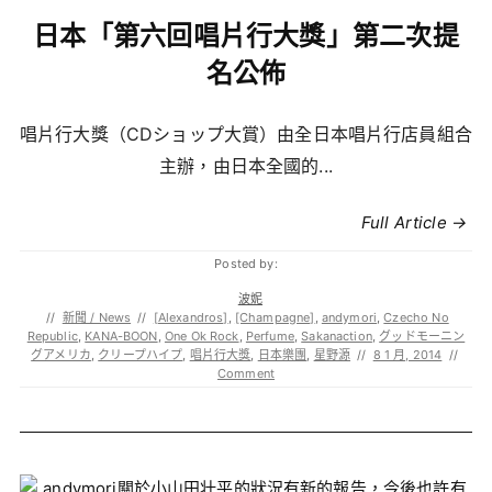
日本「第六回唱片行大獎」第二次提
名公佈
唱片行大獎（CDショップ大賞）由全日本唱片行店員組合
主辦，由日本全國的...
Full Article →
Posted by:
波妮
//
新聞 / News
//
[Alexandros]
,
[Champagne]
,
andymori
,
Czecho No
Republic
,
KANA-BOON
,
One Ok Rock
,
Perfume
,
Sakanaction
,
グッドモーニン
グアメリカ
,
クリープハイプ
,
唱片行大獎
,
日本樂團
,
星野源
//
8 1 月, 2014
//
Comment