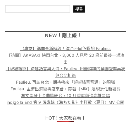
搜尋
搜尋
NEW！剛上線！
【專訪】邁向全新階段！混合不同色彩的 Faulieu.
【訪問】AKASAKI 快閃台北，3,000 人見證 20 歲前最後一場演
出
【現場報導】跨越語言與大海，Faulieu. 用最純粹的樂團聲響再次
與台北相遇
Faulieu. 再訪台北，期待帶來「超越錄音音源」的現場
Faulieu. 主流出道後再度來台，帶著《MiX》展現進化新姿態
羊文學登上金曲獎舞台，10 月首度前進高雄開唱
indigo la End 第 9 張專輯《満ちた紫》主打歌〈夏目〉MV 公開
HOT！大家都在看！