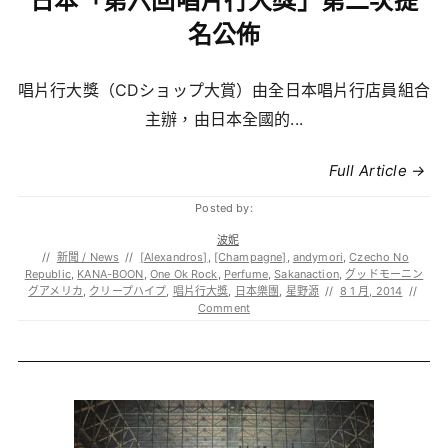
日本「第六回唱片行大獎」第二次提
名公佈
唱片行大獎（CDショップ大賞）由全日本唱片行店員組合
主辦，由日本全國的...
Full Article →
Posted by:
波妮
//
新聞 / News
//
[Alexandros]
,
[Champagne]
,
andymori
,
Czecho No
Republic
,
KANA-BOON
,
One Ok Rock
,
Perfume
,
Sakanaction
,
グッドモーニン
グアメリカ
,
クリープハイプ
,
唱片行大獎
,
日本樂團
,
星野源
//
8 1 月, 2014
//
Comment