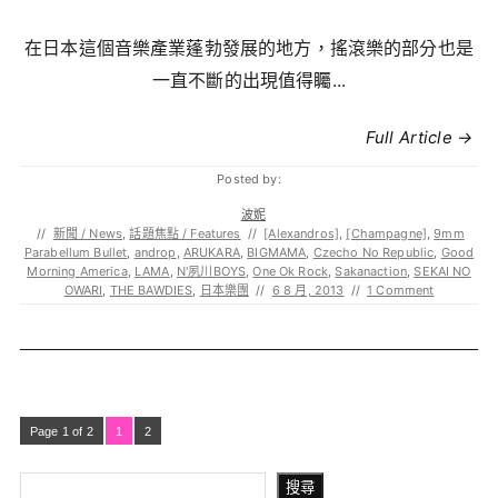
在日本這個音樂產業蓬勃發展的地方，搖滾樂的部分也是
一直不斷的出現值得矚...
Full Article →
Posted by:
波妮
//
新聞 / News
,
話題焦點 / Features
//
[Alexandros]
,
[Champagne]
,
9mm
Parabellum Bullet
,
androp
,
ARUKARA
,
BIGMAMA
,
Czecho No Republic
,
Good
Morning America
,
LAMA
,
N'夙川BOYS
,
One Ok Rock
,
Sakanaction
,
SEKAI NO
OWARI
,
THE BAWDIES
,
日本樂團
//
6 8 月, 2013
//
1 Comment
Page 1 of 2
1
2
搜尋
搜尋