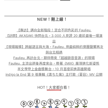
NEW！剛上線！
【專訪】邁向全新階段！混合不同色彩的 Faulieu.
【訪問】AKASAKI 快閃台北，3,000 人見證 20 歲前最後一場演
出
【現場報導】跨越語言與大海，Faulieu. 用最純粹的樂團聲響再次
與台北相遇
Faulieu. 再訪台北，期待帶來「超越錄音音源」的現場
Faulieu. 主流出道後再度來台，帶著《MiX》展現進化新姿態
羊文學登上金曲獎舞台，10 月首度前進高雄開唱
indigo la End 第 9 張專輯《満ちた紫》主打歌〈夏目〉MV 公開
HOT！大家都在看！