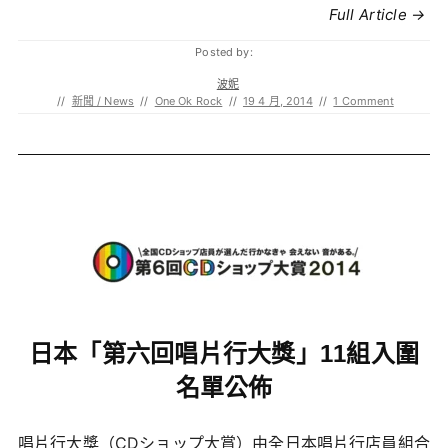
Full Article →
Posted by:
波妮
//
新聞 / News
//
One Ok Rock
//
19 4 月, 2014
//
1 Comment
日本「第六回唱片行大獎」11組入圍
名單公佈
唱片行大獎（CDショップ大賞）由全日本唱片行店員組合