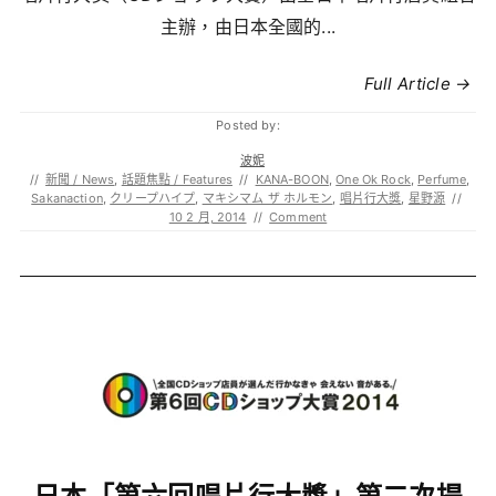
主辦，由日本全國的...
Full Article →
Posted by:
波妮
//
新聞 / News
,
話題焦點 / Features
//
KANA-BOON
,
One Ok Rock
,
Perfume
,
Sakanaction
,
クリープハイプ
,
マキシマム ザ ホルモン
,
唱片行大獎
,
星野源
//
10 2 月, 2014
//
Comment