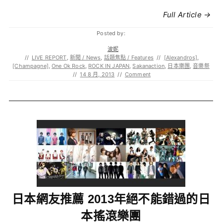
Full Article →
Posted by:
波妮
//
LIVE REPORT
,
新聞 / News
,
話題焦點 / Features
//
[Alexandros]
,
[Champagne]
,
One Ok Rock
,
ROCK IN JAPAN
,
Sakanaction
,
日本樂團
,
音樂祭
//
14 8 月, 2013
//
Comment
日本網友推薦 2013年絕不能錯過的日
本搖滾樂團