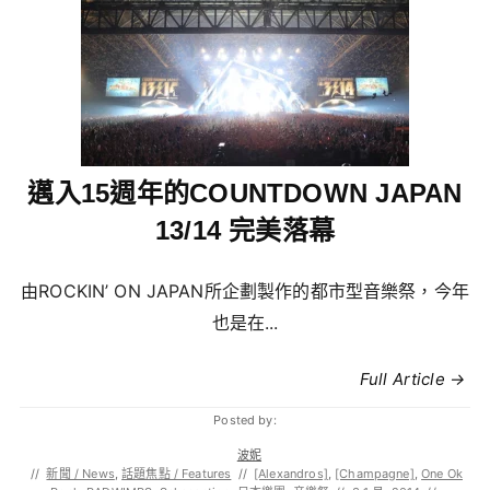
邁入15週年的COUNTDOWN JAPAN
13/14 完美落幕
由ROCKIN’ ON JAPAN所企劃製作的都市型音樂祭，今年
也是在...
Full Article →
Posted by:
波妮
//
新聞 / News
,
話題焦點 / Features
//
[Alexandros]
,
[Champagne]
,
One Ok