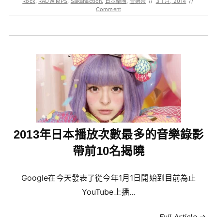
Rock
,
RADWIMPS
,
Sakanaction
,
日本樂團
,
音樂祭
//
3 1 月, 2014
//
Comment
2013年日本播放次數最多的音樂錄影
帶前10名揭曉
Google在今天發表了從今年1月1日開始到目前為止
YouTube上播...
Full Article →