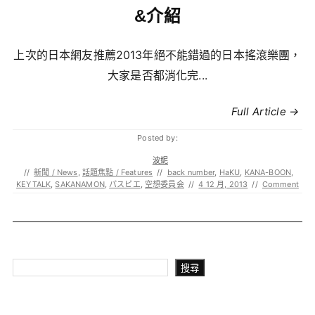
&介紹
上次的日本網友推薦2013年絕不能錯過的日本搖滾樂團，
大家是否都消化完...
Full Article →
Posted by:
波妮
//
新聞 / News
,
話題焦點 / Features
//
back number
,
HaKU
,
KANA-BOON
,
KEYTALK
,
SAKANAMON
,
パスピエ
,
空想委員会
//
4 12 月, 2013
//
Comment
搜尋
搜尋