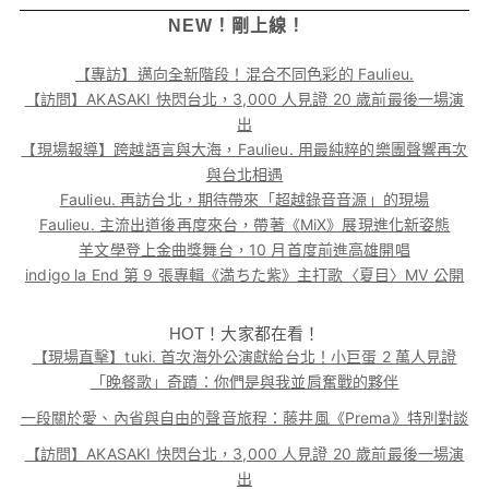
NEW！剛上線！
【專訪】邁向全新階段！混合不同色彩的 Faulieu.
【訪問】AKASAKI 快閃台北，3,000 人見證 20 歲前最後一場演
出
【現場報導】跨越語言與大海，Faulieu. 用最純粹的樂團聲響再次
與台北相遇
Faulieu. 再訪台北，期待帶來「超越錄音音源」的現場
Faulieu. 主流出道後再度來台，帶著《MiX》展現進化新姿態
羊文學登上金曲獎舞台，10 月首度前進高雄開唱
indigo la End 第 9 張專輯《満ちた紫》主打歌〈夏目〉MV 公開
HOT！大家都在看！
【現場直擊】tuki. 首次海外公演獻給台北！小巨蛋 2 萬人見證
「晚餐歌」奇蹟：你們是與我並肩奮戰的夥伴
一段關於愛、內省與自由的聲音旅程：藤井風《Prema》特別對談
【訪問】AKASAKI 快閃台北，3,000 人見證 20 歲前最後一場演
出