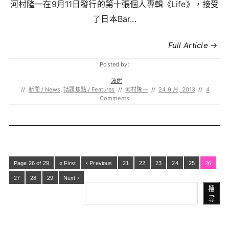
河村隆一在9月11日發行的第十張個人專輯《Life》，接受
了日本Bar...
Full Article →
Posted by:
波妮
//
新聞 / News
,
話題焦點 / Features
//
河村隆一
//
24 9 月, 2013
//
4
Comments
Page 26 of 29
« First
‹ Previous
21
22
23
24
25
26
27
28
29
Next ›
搜
尋