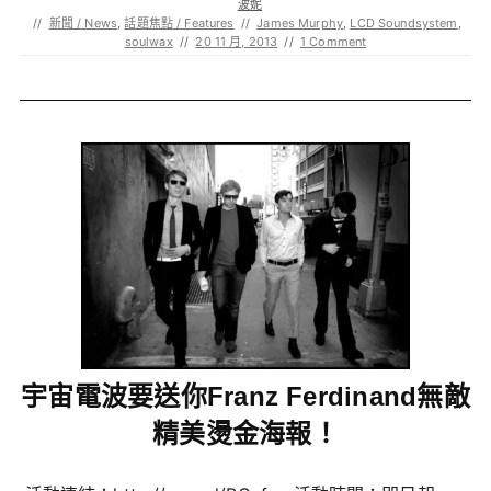
波妮
//
新聞 / News
,
話題焦點 / Features
//
James Murphy
,
LCD Soundsystem
,
soulwax
//
20 11 月, 2013
//
1 Comment
宇宙電波要送你Franz Ferdinand無敵
精美燙金海報！