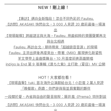
NEW！剛上線！
【專訪】邁向全新階段！混合不同色彩的 Faulieu.
【訪問】AKASAKI 快閃台北，3,000 人見證 20 歲前最後一場演
出
【現場報導】跨越語言與大海，Faulieu. 用最純粹的樂團聲響再次
與台北相遇
Faulieu. 再訪台北，期待帶來「超越錄音音源」的現場
Faulieu. 主流出道後再度來台，帶著《MiX》展現進化新姿態
羊文學登上金曲獎舞台，10 月首度前進高雄開唱
indigo la End 第 9 張專輯《満ちた紫》主打歌〈夏目〉MV 公開
HOT！大家都在看！
【現場直擊】tuki. 首次海外公演獻給台北！小巨蛋 2 萬人見證
「晚餐歌」奇蹟：你們是與我並肩奮戰的夥伴
一段關於愛、內省與自由的聲音旅程：藤井風《Prema》特別對談
【訪問】AKASAKI 快閃台北，3,000 人見證 20 歲前最後一場演
出