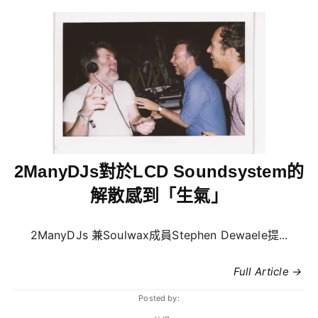
2ManyDJs對於LCD Soundsystem的
解散感到「生氣」
2ManyDJs 兼Soulwax成員Stephen Dewaele提...
Full Article →
Posted by: