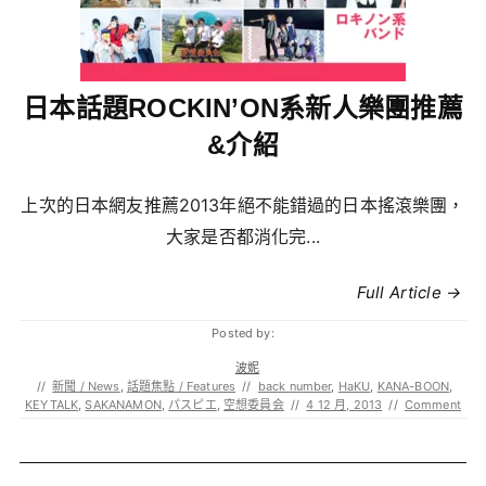
日本話題ROCKIN’ON系新人樂團推薦
&介紹
上次的日本網友推薦2013年絕不能錯過的日本搖滾樂團，
大家是否都消化完...
Full Article →
Posted by:
波妮
//
新聞 / News
,
話題焦點 / Features
//
back number
,
HaKU
,
KANA-BOON
,
KEYTALK
,
SAKANAMON
,
パスピエ
,
空想委員会
//
4 12 月, 2013
//
Comment