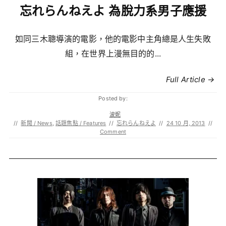
忘れらんねえよ 為脫力系男子應援
如同三木聰導演的電影，他的電影中主角總是人生失敗
組，在世界上漫無目的的...
Full Article →
Posted by:
波妮
//
新聞 / News
,
話題焦點 / Features
//
忘れらんねえよ
//
24 10 月, 2013
//
Comment