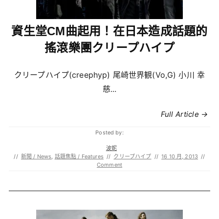
資生堂CM曲起用！在日本造成話題的
搖滾樂團クリープハイプ
クリープハイプ(creephyp) 尾崎世界観(Vo,G) 小川 幸
慈...
Full Article →
Posted by:
波妮
//
新聞 / News
,
話題焦點 / Features
//
クリープハイプ
//
16 10 月, 2013
//
Comment