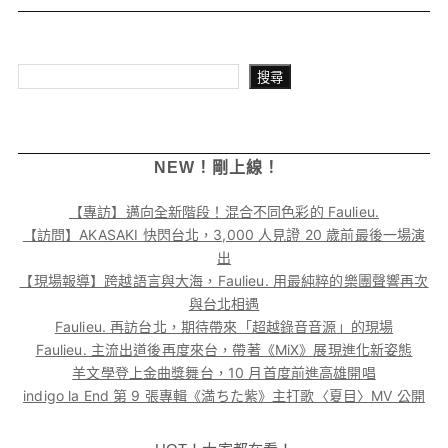
搜尋
搜尋
NEW！剛上線！
【專訪】邁向全新階段！混合不同色彩的 Faulieu.
【訪問】AKASAKI 快閃台北，3,000 人見證 20 歲前最後一場演
出
【現場報導】跨越語言與大海，Faulieu. 用最純粹的樂團聲響再次
與台北相遇
Faulieu. 再訪台北，期待帶來「超越錄音音源」的現場
Faulieu. 主流出道後再度來台，帶著《MiX》展現進化新姿態
羊文學登上金曲獎舞台，10 月首度前進高雄開唱
indigo la End 第 9 張專輯《満ちた紫》主打歌〈夏目〉MV 公開