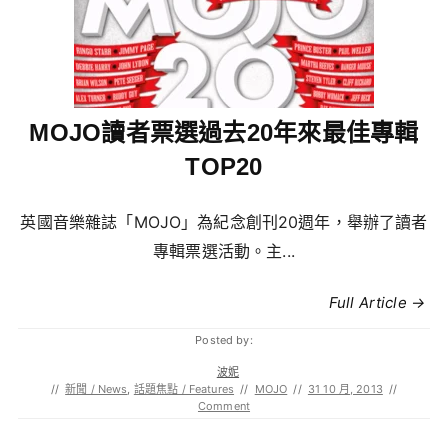
MOJO讀者票選過去20年來最佳專輯
TOP20
英國音樂雜誌「MOJO」為紀念創刊20週年，舉辦了讀者
專輯票選活動。主...
Full Article →
Posted by:
波妮
//
新聞 / News
,
話題焦點 / Features
//
MOJO
//
31 10 月, 2013
//
Comment