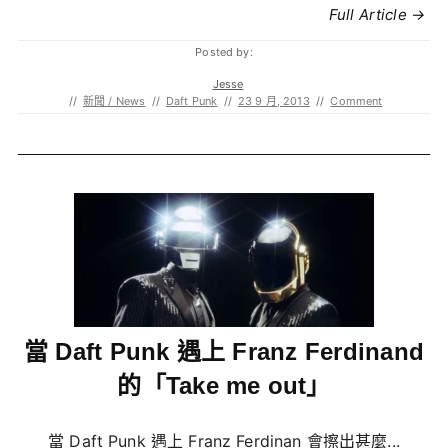
Full Article →
Posted by:
Jesse
//
新聞 / News
//
Daft Punk
//
23 9 月, 2013
//
Comment
當 Daft Punk 遇上 Franz Ferdinand
的「Take me out」
當 Daft Punk 遇上 Franz Ferdinan 會擦出甚麼...