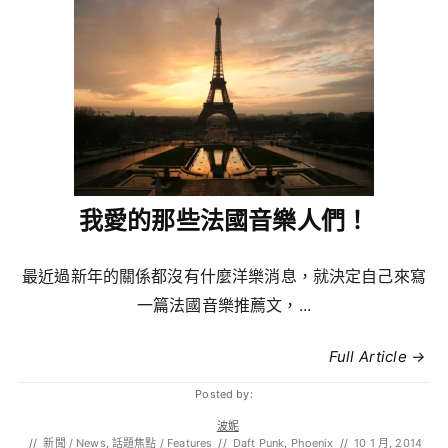
我愛的那些法國音樂人們！
最近過新年的關係都沒有什麼洋樂消息，就決定自己來寫
一篇法國音樂推薦文，...
Full Article →
Posted by:
波妮
//
新聞 / News
,
話題焦點 / Features
//
Daft Punk
,
Phoenix
//
10 1 月, 2014