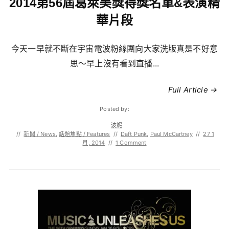
2014第56屆葛萊美獎得獎名單&表演精
華片段
今天一早就不斷在宇宙電波粉絲團向大家洗版真是不好意
思～早上沒有看到直播...
Full Article →
Posted by:
波妮
//
新聞 / News
,
話題焦點 / Features
//
Daft Punk
,
Paul McCartney
//
27 1
月, 2014
//
1 Comment