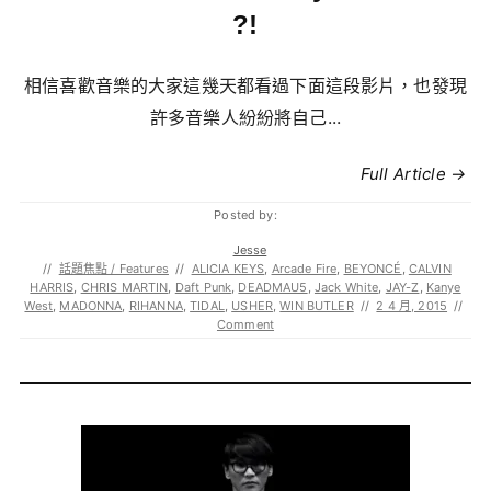
?!
相信喜歡音樂的大家這幾天都看過下面這段影片，也發現
許多音樂人紛紛將自己...
Full Article →
Posted by:
Jesse
//
話題焦點 / Features
//
ALICIA KEYS
,
Arcade Fire
,
BEYONCÉ
,
CALVIN
HARRIS
,
CHRIS MARTIN
,
Daft Punk
,
DEADMAU5
,
Jack White
,
JAY-Z
,
Kanye
West
,
MADONNA
,
RIHANNA
,
TIDAL
,
USHER
,
WIN BUTLER
//
2 4 月, 2015
//
Comment