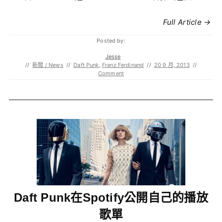
Full Article →
Posted by:
Jesse
//
新聞 / News
//
Daft Punk
,
Franz Ferdinand
//
20 9 月, 2013
//
Comment
Daft Punk在Spotify公開自己的播放
歌單