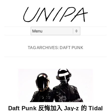
Skip to content
Menu
TAG ARCHIVES:
DAFT PUNK
Daft Punk 反悔加入 Jay-z 的 Tidal