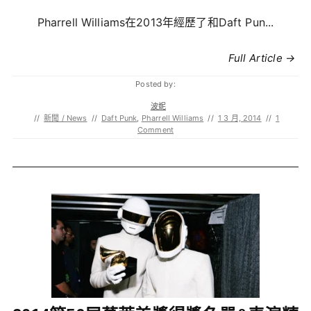
Pharrell Williams在2013年經歷了和Daft Pun...
Full Article →
Posted by:
波妮
//
新聞 / News
//
Daft Punk
,
Pharrell Williams
//
1 3 月, 2014
//
1
Comment