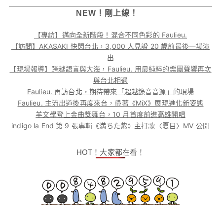
NEW！剛上線！
【專訪】邁向全新階段！混合不同色彩的 Faulieu.
【訪問】AKASAKI 快閃台北，3,000 人見證 20 歲前最後一場演
出
【現場報導】跨越語言與大海，Faulieu. 用最純粹的樂團聲響再次
與台北相遇
Faulieu. 再訪台北，期待帶來「超越錄音音源」的現場
Faulieu. 主流出道後再度來台，帶著《MiX》展現進化新姿態
羊文學登上金曲獎舞台，10 月首度前進高雄開唱
indigo la End 第 9 張專輯《満ちた紫》主打歌〈夏目〉MV 公開
HOT！大家都在看！