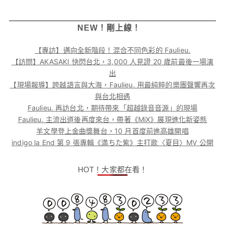
NEW！剛上線！
【專訪】邁向全新階段！混合不同色彩的 Faulieu.
【訪問】AKASAKI 快閃台北，3,000 人見證 20 歲前最後一場演
出
【現場報導】跨越語言與大海，Faulieu. 用最純粹的樂團聲響再次
與台北相遇
Faulieu. 再訪台北，期待帶來「超越錄音音源」的現場
Faulieu. 主流出道後再度來台，帶著《MiX》展現進化新姿態
羊文學登上金曲獎舞台，10 月首度前進高雄開唱
indigo la End 第 9 張專輯《満ちた紫》主打歌〈夏目〉MV 公開
HOT！大家都在看！