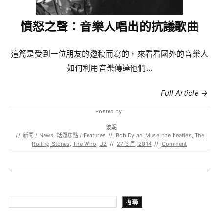
憤怒之聲：音樂人唱出的抗議歌曲
這篇是受到一位朋友的邀稿而寫的，來看看國外的音樂人
如何利用音樂傳達他們...
Full Article →
Posted by:
波妮
//
新聞 / News
,
話題焦點 / Features
//
Bob Dylan
,
Muse
,
the beatles
,
The
Rolling Stones
,
The Who
,
U2
//
27 3 月, 2014
//
Comment
搜尋
搜尋