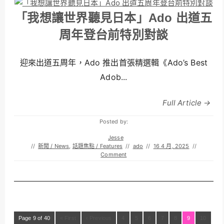
「我想讓世界聽見日本」Ado 出道五
周年登台前特別對談
迎來出道五周年，Ado 推出首張精選輯《Ado’s Best
Adob...
Full Article →
Posted by:
Jesse
//
新聞 / News
,
話題焦點 / Features
//
ado
//
16 4 月, 2025
//
Comment
Page 9 of 40
« First
‹ Previous
4
5
6
7
8
9
10