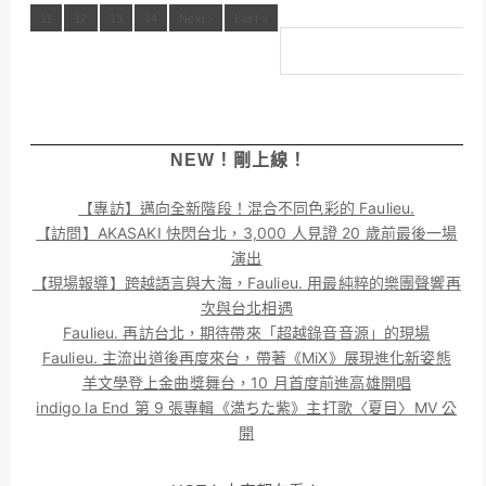
11
12
13
14
Next ›
Last »
NEW！剛上線！
【專訪】邁向全新階段！混合不同色彩的 Faulieu.
【訪問】AKASAKI 快閃台北，3,000 人見證 20 歲前最後一場
演出
【現場報導】跨越語言與大海，Faulieu. 用最純粹的樂團聲響再
次與台北相遇
Faulieu. 再訪台北，期待帶來「超越錄音音源」的現場
Faulieu. 主流出道後再度來台，帶著《MiX》展現進化新姿態
羊文學登上金曲獎舞台，10 月首度前進高雄開唱
indigo la End 第 9 張專輯《満ちた紫》主打歌〈夏目〉MV 公
開