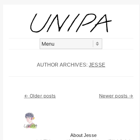
Skip to content
Menu
AUTHOR ARCHIVES:
JESSE
Post navigation
←
Older posts
Newer posts
→
About Jesse