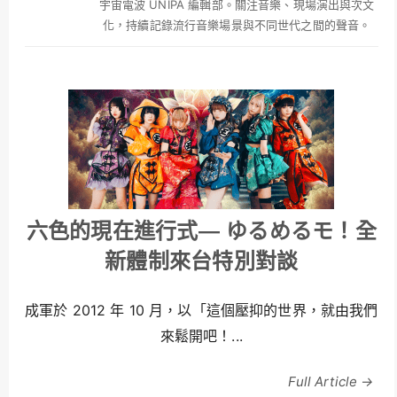
宇宙電波 UNIPA 編輯部。關注音樂、現場演出與次文
化，持續記錄流行音樂場景與不同世代之間的聲音。
六色的現在進行式— ゆるめるモ！全
新體制來台特別對談
成軍於 2012 年 10 月，以「這個壓抑的世界，就由我們
來鬆開吧！...
Full Article →