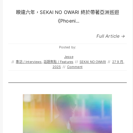
睽違六年，SEKAI NO OWARI 終於帶著亞洲巡迴
《Phoeni...
Full Article →
Posted by:
Jesse
//
專訪 / Interviews
,
話題焦點 / Features
//
SEKAI NO OWARI
//
27 9 月,
2025
//
Comment