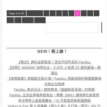
Page 6 of 40
‹ Previous
1
2
3
4
5
6
7
8
9
10
11
Next ›
Last »
搜
尋
NEW！剛上線！
【專訪】邁向全新階段！混合不同色彩的 Faulieu.
【訪問】AKASAKI 快閃台北，3,000 人見證 20 歲前最後一場
演出
【現場報導】跨越語言與大海，Faulieu. 用最純粹的樂團聲響再
次與台北相遇
Faulieu. 再訪台北，期待帶來「超越錄音音源」的現場
Faulieu. 主流出道後再度來台，帶著《MiX》展現進化新姿態
羊文學登上金曲獎舞台，10 月首度前進高雄開唱
indigo la End 第 9 張專輯《満ちた紫》主打歌〈夏目〉MV 公