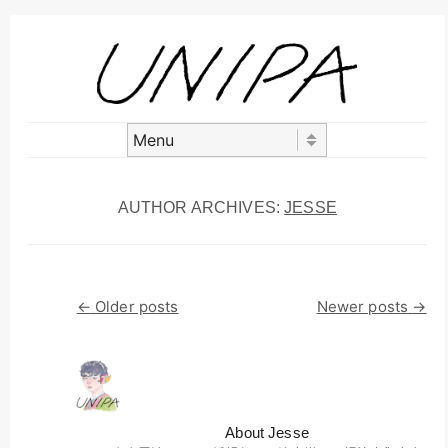
Skip to content
Menu
AUTHOR ARCHIVES:
JESSE
Post navigation
←
Older posts
Newer posts
→
About Jesse