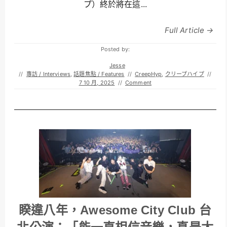
プ）終於將在這...
Full Article →
Posted by:
Jesse
//
專訪 / Interviews
,
話題焦點 / Features
//
CreepHyp
,
クリープハイプ
//
7 10 月, 2025
//
Comment
睽違八年，Awesome City Club 台