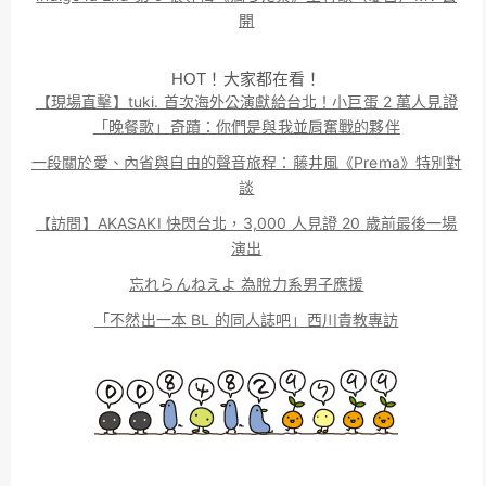
開
HOT！大家都在看！
【現場直擊】tuki. 首次海外公演獻給台北！小巨蛋 2 萬人見證
「晚餐歌」奇蹟：你們是與我並肩奮戰的夥伴
一段關於愛、內省與自由的聲音旅程：藤井風《Prema》特別對
談
【訪問】AKASAKI 快閃台北，3,000 人見證 20 歲前最後一場
演出
忘れらんねえよ 為脫力系男子應援
「不然出一本 BL 的同人誌吧」西川貴教專訪