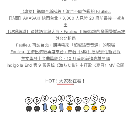
【專訪】邁向全新階段！混合不同色彩的 Faulieu.
【訪問】AKASAKI 快閃台北，3,000 人見證 20 歲前最後一場演
出
【現場報導】跨越語言與大海，Faulieu. 用最純粹的樂團聲響再次
與台北相遇
Faulieu. 再訪台北，期待帶來「超越錄音音源」的現場
Faulieu. 主流出道後再度來台，帶著《MiX》展現進化新姿態
羊文學登上金曲獎舞台，10 月首度前進高雄開唱
indigo la End 第 9 張專輯《満ちた紫》主打歌〈夏目〉MV 公開
HOT！大家都在看！