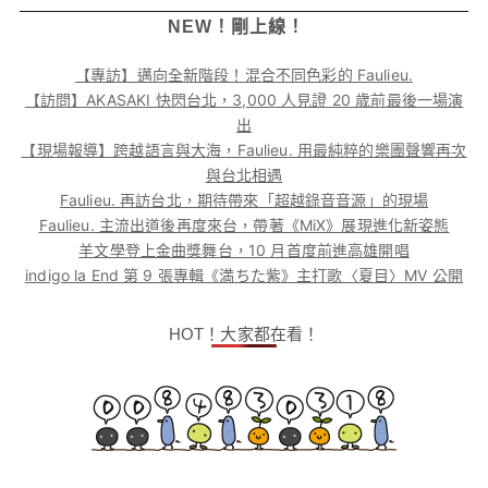
NEW！剛上線！
【專訪】邁向全新階段！混合不同色彩的 Faulieu.
【訪問】AKASAKI 快閃台北，3,000 人見證 20 歲前最後一場演
出
【現場報導】跨越語言與大海，Faulieu. 用最純粹的樂團聲響再次
與台北相遇
Faulieu. 再訪台北，期待帶來「超越錄音音源」的現場
Faulieu. 主流出道後再度來台，帶著《MiX》展現進化新姿態
羊文學登上金曲獎舞台，10 月首度前進高雄開唱
indigo la End 第 9 張專輯《満ちた紫》主打歌〈夏目〉MV 公開
HOT！大家都在看！