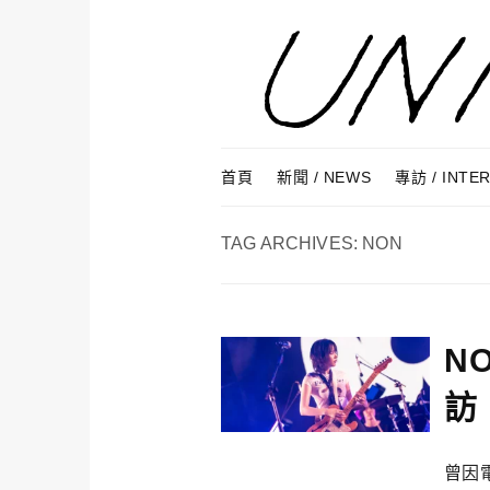
Skip to content
Menu
首頁
新聞 / NEWS
專訪 / INTE
TAG ARCHIVES:
NON
N
訪
曾因