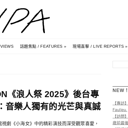
RVIEWS
話題焦點 / FEATURES
現場直擊 / LIVE REPORTS
搜尋
NEW
ON《浪人祭 2025》後台專
【專訪
：音樂人獨有的光芒與真誠
Faulieu.
【訪問】A
歲前最
電視劇《小海女》中的精彩演技而深受觀眾喜愛，