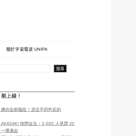
關於宇宙電波 UNIPA
搜尋
！剛上線！
】邁向全新階段！混合不同色彩的
KASAKI 快閃台北，3,000 人見證 20
後一場演出