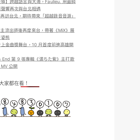
導】跨越語言與大海，Faulieu. 用最純
團聲響再次與台北相遇
ieu. 再訪台北，期待帶來「超越錄音音源」
ieu. 主流出道後再度來台，帶著《MiX》展
新姿態
上金曲獎舞台，10 月首度前進高雄開
o la End 第 9 張專輯《満ちた紫》主打歌
MV 公開
！大家都在看！