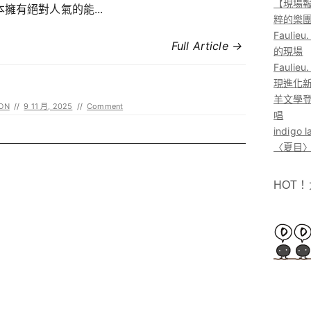
【現場報
擁有絕對人氣的能...
粹的樂
Faul
Full Article →
的現場
Faul
現進化
羊文學登
ON
//
9 11 月, 2025
//
Comment
唱
indig
〈夏目〉
HOT