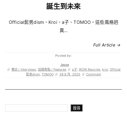
誕生到未來
Official髭男dism、Kroi、a子、TOMOO，這些風格迥
異...
Full Article →
Posted by:
Jesse
//
專訪 / Interviews
,
話題焦點 / Features
//
a子
,
IRORI Records
,
kroi
,
Official
髭男dism
,
TOMOO
//
28 8 月, 2025
//
Comment
搜尋
搜尋