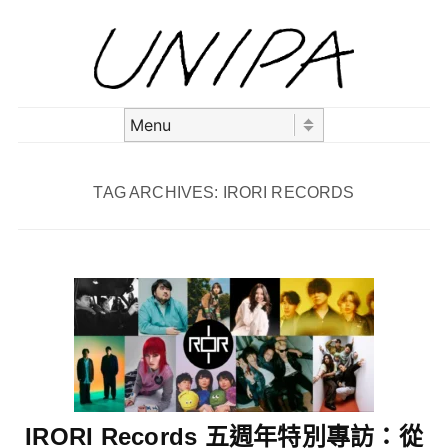
Skip to content
Menu
TAG ARCHIVES:
IRORI RECORDS
IRORI Records 五週年特別專訪：從