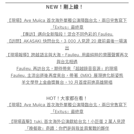
NEW！剛上線！
【現場】Ave Mujica 首次海外單獨公演降臨台北，兩日完售寫下
「Exitus」最終章
【專訪】邁向全新階段！混合不同色彩的 Faulieu.
【訪問】AKASAKI 快閃台北，3,000 人見證 20 歲前最後一場演
出
【現場報導】跨越語言與大海，Faulieu. 用最純粹的樂團聲響再次
與台北相遇
Faulieu. 再訪台北，期待帶來「超越錄音音源」的現場
Faulieu. 主流出道後再度來台，帶著《MiX》展現進化新姿態
羊文學登上金曲獎舞台，10 月首度前進高雄開唱
HOT！大家都在看！
【現場】Ave Mujica 首次海外單獨公演降臨台北，兩日完售寫下
「Exitus」最終章
【現場直擊】tuki. 首次海外公演獻給台北！小巨蛋 2 萬人見證
「晚餐歌」奇蹟：你們是與我並肩奮戰的夥伴