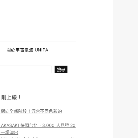
關於宇宙電波 UNIPA
搜尋
！剛上線！
】邁向全新階段！混合不同色彩的
KASAKI 快閃台北，3,000 人見證 20
後一場演出