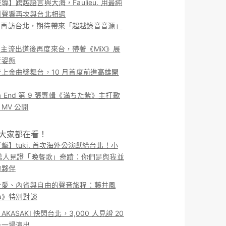
導】跨越語言與大海，Faulieu. 用最純
團聲響再次與台北相遇
ieu. 再訪台北，期待帶來「超越錄音音源」
ieu. 主流出道後再度來台，帶著《MiX》展
新姿態
上金曲獎舞台，10 月首度前進高雄開
o la End 第 9 張專輯《満ちた紫》主打歌
MV 公開
！大家都在看！
擊】tuki. 首次海外公演獻給台北！小
 萬人見證「晚餐歌」奇蹟：你們是與我並
的夥伴
於愛、內省與自由的聲音旅程：藤井風
ma》特別對談
KASAKI 快閃台北，3,000 人見證 20
後一場演出