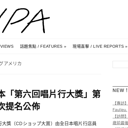
RVIEWS
話題焦點 / FEATURES
現場直擊 / LIVE REPORTS
グアメリカ
搜尋
NEW
本「第六回唱片行大獎」第
【專訪
次提名公佈
Faulieu.
【訪問】A
歲前最
行大獎（CDショップ大賞）由全日本唱片行店員