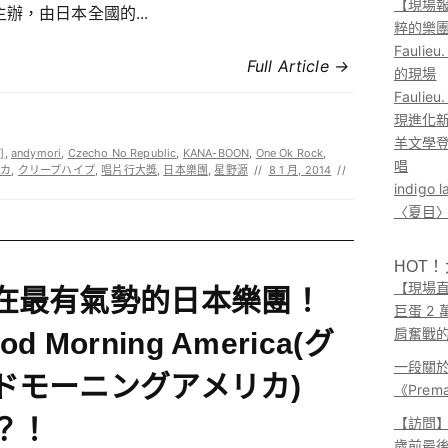
【現場報
辦，由日本全國的...
粹的樂
Faul
Full Article →
的現場
Faul
現進化
羊文學登
]
,
andymori
,
Czecho No Republic
,
KANA-BOON
,
One Ok Rock
,
唱
リカ
,
クリープハイプ
,
唱片行大獎
,
日本樂團
,
星野源
//
8 1 月, 2014
//
indig
〈夏目〉
HOT
【現場直
在最有氣勢的日本樂團！
巨蛋 2
肩奮戰
od Morning America(グ
一段關
ドモーニングアメリカ)
《Pre
？！
【訪問】A
歲前最