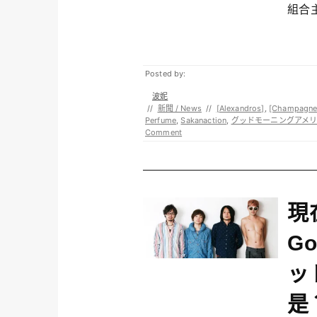
組合主
Posted by:
波妮
//
新聞 / News
//
[Alexandros]
,
[Champagne
Perfume
,
Sakanaction
,
グッドモーニングアメ
Comment
現
Go
ッ
是