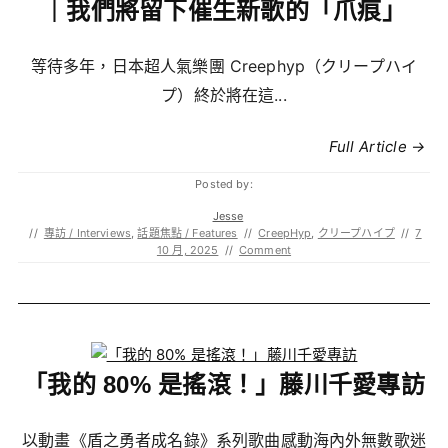
｜我們將留下催生新歌的「爪痕」
等待多年，日本超人氣樂團 Creephyp（クリープハイ
プ）終於將在這...
Full Article →
Posted by:
Jesse
//
專訪 / Interviews
,
話題焦點 / Features
//
CreepHyp
,
クリープハイプ
//
7
10 月, 2025
//
Comment
「我的 80% 是搖滾！」藤川千愛專訪
以動畫《盾之勇者成名錄》系列歌曲感動海內外無數歌迷