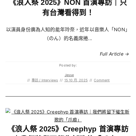
《浪人祭 2025》NON 首演專訪｜只
有台灣看得到！
以演員身份廣為人知的能年玲奈，近年以音樂人「NON」
（のん）的名義席捲...
Full Article →
Posted by:
Jesse
//
專訪 / Interviews
//
15 10 月, 2025
//
Comment
《浪人祭 2025》Creephyp 首演專訪