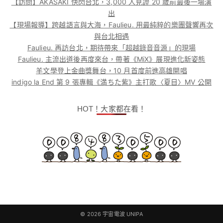
【訪問】AKASAKI 快閃台北，3,000 人見證 20 歲前最後一場演
出
【現場報導】跨越語言與大海，Faulieu. 用最純粹的樂團聲響再次
與台北相遇
Faulieu. 再訪台北，期待帶來「超越錄音音源」的現場
Faulieu. 主流出道後再度來台，帶著《MiX》展現進化新姿態
羊文學登上金曲獎舞台，10 月首度前進高雄開唱
indigo la End 第 9 張專輯《満ちた紫》主打歌〈夏目〉MV 公開
HOT！大家都在看！
© 2026
宇宙電波 UNIPA