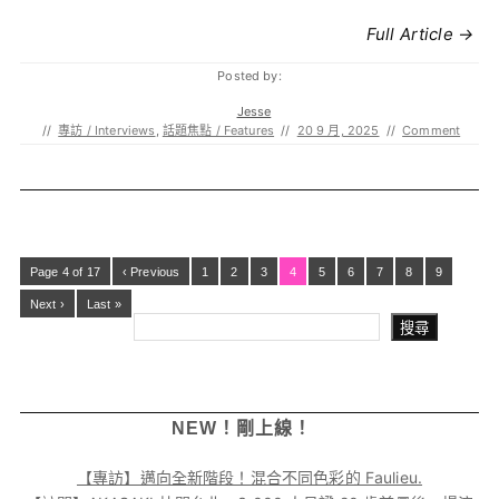
Full Article →
Posted by:
Jesse
//
專訪 / Interviews
,
話題焦點 / Features
//
20 9 月, 2025
//
Comment
Page 4 of 17
‹ Previous
1
2
3
4
5
6
7
8
9
Next ›
Last »
搜尋
NEW！剛上線！
【專訪】邁向全新階段！混合不同色彩的 Faulieu.