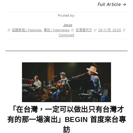
Full Article →
Posted by:
Jesse
//
話題焦點 / Features
,
專訪 / Interviews
//
吉澤嘉代子
//
29 11 月, 2025
//
Comment
「在台灣，一定可以做出只有台灣才
有的那一場演出」BEGIN 首度來台專
訪