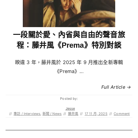
一段關於愛、內省與自由的聲音旅
程：藤井風《Prema》特別對談
睽違 3 年，藤井風於 2025 年 9 月推出全新專輯
《Prema》...
Full Article →
Posted by:
Jesse
//
專訪 / Interviews
,
新聞 / News
//
藤井風
//
17 11 月, 2025
//
Comment