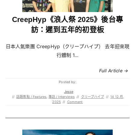
CreepHyp《浪人祭 2025》後台專
訪：遲到五年的初登板
日本人氣樂團 CreepHyp（クリープハイプ） 去年迎來現
行體制 1...
Full Article →
Posted by:
Jesse
//
話題焦點 / Features
,
專訪 / Interviews
//
クリープハイプ
//
14 12 月,
2025
//
Comment