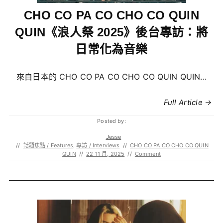
CHO CO PA CO CHO CO QUIN
QUIN《浪人祭 2025》後台專訪：將
日常化為音樂
來自日本的 CHO CO PA CO CHO CO QUIN QUIN...
Full Article →
Posted by:
Jesse
//
話題焦點 / Features
,
專訪 / Interviews
//
CHO CO PA CO CHO CO QUIN
QUIN
//
22 11 月, 2025
//
Comment