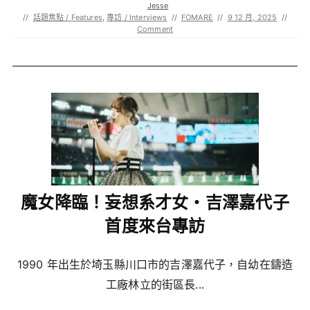
Jesse
//
話題焦點 / Features
,
專訪 / Interviews
//
FOMARE
//
9 12 月, 2025
//
Comment
魔女降臨！妄想系才女・吉澤嘉代子
首度來台專訪
1990 年出生於埼玉縣川口市的吉澤嘉代子，自幼在鑄造
工廠林立的街區長...