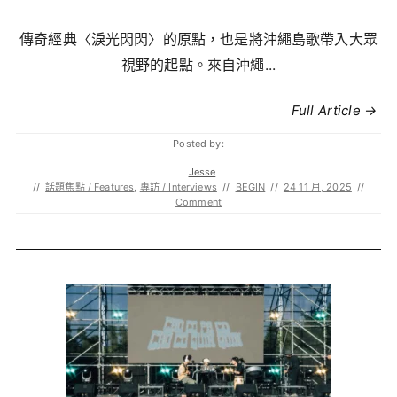
傳奇經典〈淚光閃閃〉的原點，也是將沖繩島歌帶入大眾
視野的起點。來自沖繩...
Full Article →
Posted by:
Jesse
//
話題焦點 / Features
,
專訪 / Interviews
//
BEGIN
//
24 11 月, 2025
//
Comment