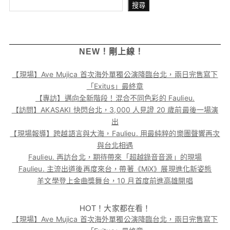
搜尋
搜尋
NEW！剛上線！
【現場】Ave Mujica 首次海外單獨公演降臨台北，兩日完售寫下
「Exitus」最終章
【專訪】邁向全新階段！混合不同色彩的 Faulieu.
【訪問】AKASAKI 快閃台北，3,000 人見證 20 歲前最後一場演
出
【現場報導】跨越語言與大海，Faulieu. 用最純粹的樂團聲響再次
與台北相遇
Faulieu. 再訪台北，期待帶來「超越錄音音源」的現場
Faulieu. 主流出道後再度來台，帶著《MiX》展現進化新姿態
羊文學登上金曲獎舞台，10 月首度前進高雄開唱
HOT！大家都在看！
【現場】Ave Mujica 首次海外單獨公演降臨台北，兩日完售寫下