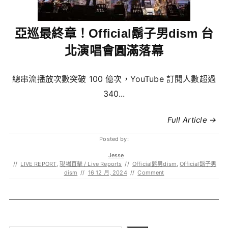
亞巡最終章！Official鬍子男dism 台
北演唱會圓滿落幕
總串流播放次數突破 100 億次，YouTube 訂閱人數超過
340...
Full Article →
Posted by:
Jesse
//
LIVE REPORT
,
現場直擊 / Live Reports
//
Official髭男dism
,
Official鬍子男
dism
//
16 12 月, 2024
//
Comment