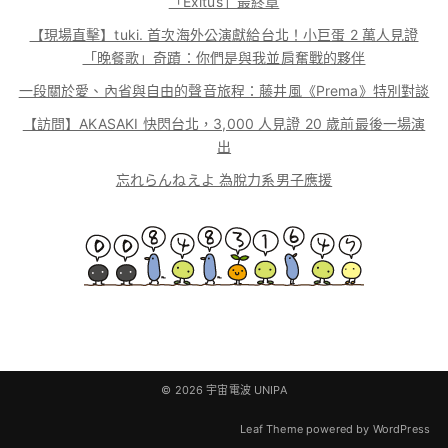
「Exitus」最終章
【現場直擊】tuki. 首次海外公演獻給台北！小巨蛋 2 萬人見證
「晚餐歌」奇蹟：你們是與我並肩奮戰的夥伴
一段關於愛、內省與自由的聲音旅程：藤井風《Prema》特別對談
【訪問】AKASAKI 快閃台北，3,000 人見證 20 歲前最後一場演
出
忘れらんねえよ 為脫力系男子應援
© 2026
宇宙電波 UNIPA
Leaf Theme
powered by
WordPress