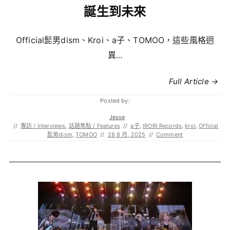
誕生到未來
Official髭男dism、Kroi、a子、TOMOO，這些風格迥
異...
Full Article →
Posted by:
Jesse
//
專訪 / Interviews
,
話題焦點 / Features
//
a子
,
IRORI Records
,
kroi
,
Official
髭男dism
,
TOMOO
//
28 8 月, 2025
//
Comment