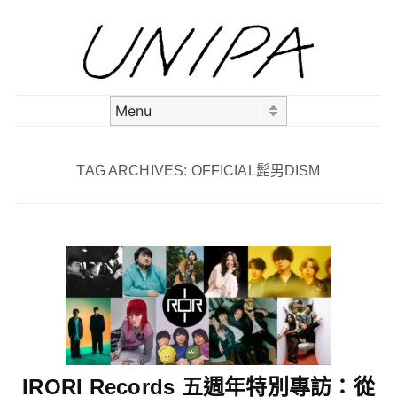
Skip to content
Menu
TAG ARCHIVES:
OFFICIAL髭男DISM
IRORI Records 五週年特別專訪：從