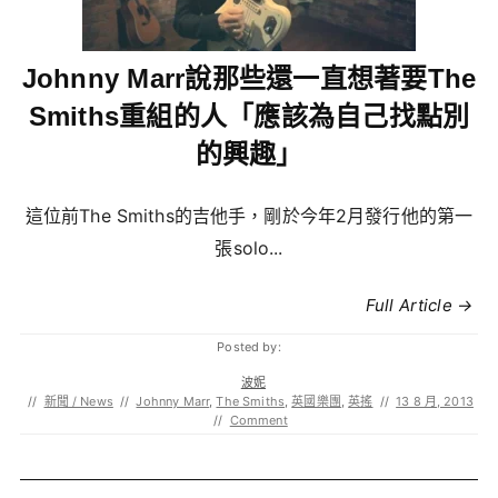
Johnny Marr說那些還一直想著要The
Smiths重組的人「應該為自己找點別
的興趣」
這位前The Smiths的吉他手，剛於今年2月發行他的第一
張solo...
Full Article →
Posted by:
波妮
//
新聞 / News
//
Johnny Marr
,
The Smiths
,
英國樂團
,
英搖
//
13 8 月, 2013
//
Comment