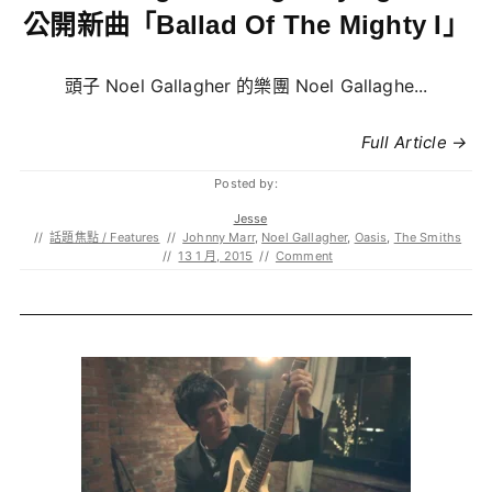
公開新曲「Ballad Of The Mighty I」
頭子 Noel Gallagher 的樂團 Noel Gallaghe...
Full Article →
Posted by:
Jesse
//
話題焦點 / Features
//
Johnny Marr
,
Noel Gallagher
,
Oasis
,
The Smiths
//
13 1 月, 2015
//
Comment