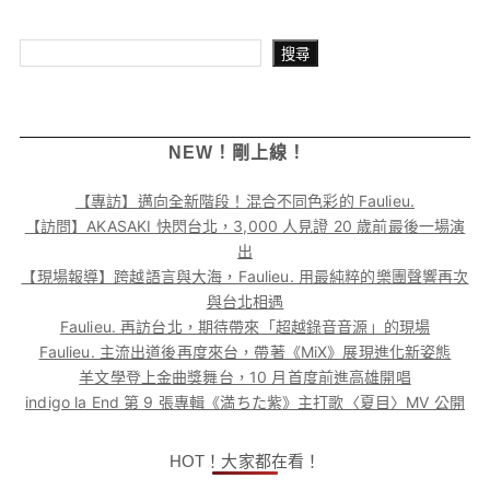
搜尋
搜尋
NEW！剛上線！
【專訪】邁向全新階段！混合不同色彩的 Faulieu.
【訪問】AKASAKI 快閃台北，3,000 人見證 20 歲前最後一場演
出
【現場報導】跨越語言與大海，Faulieu. 用最純粹的樂團聲響再次
與台北相遇
Faulieu. 再訪台北，期待帶來「超越錄音音源」的現場
Faulieu. 主流出道後再度來台，帶著《MiX》展現進化新姿態
羊文學登上金曲獎舞台，10 月首度前進高雄開唱
indigo la End 第 9 張專輯《満ちた紫》主打歌〈夏目〉MV 公開
HOT！大家都在看！