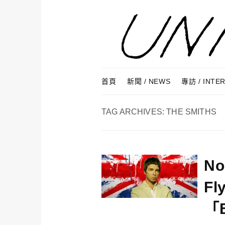
Skip to content
Menu
首頁
新聞 / NEWS
專訪 / INTE
TAG ARCHIVES:
THE SMITHS
No
Fl
「B