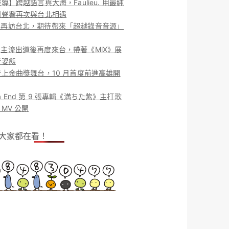
導】跨越語言與大海，Faulieu. 用最純
團聲響再次與台北相遇
ieu. 再訪台北，期待帶來「超越錄音音源」
ieu. 主流出道後再度來台，帶著《MiX》展
新姿態
上金曲獎舞台，10 月首度前進高雄開
o la End 第 9 張專輯《満ちた紫》主打歌
MV 公開
！大家都在看！