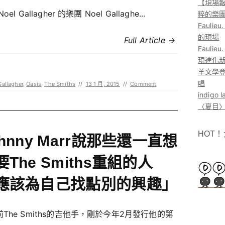
【現場報
oel Gallagher 的樂團 Noel Gallaghe...
粹的樂
Faul
的現場
Full Article →
Faul
現進化
羊文學登
唱
Gallagher
,
Oasis
,
The Smiths
//
13 1 月, 2015
//
Comment
indig
〈夏目〉
HOT
ohnny Marr說那些還一直想
要The Smiths重組的人
應該為自己找點別的興趣」
The Smiths的吉他手，剛於今年2月發行他的第