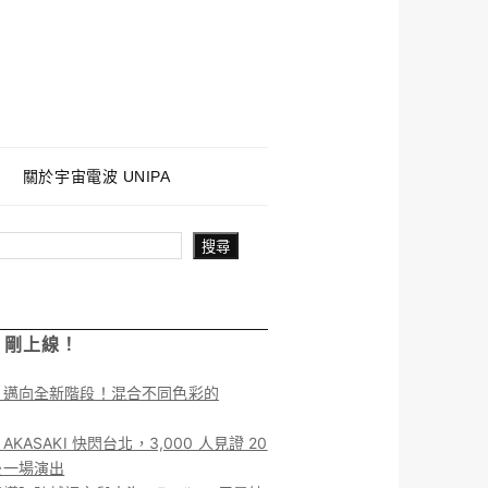
關於宇宙電波 UNIPA
搜尋
！剛上線！
】邁向全新階段！混合不同色彩的
KASAKI 快閃台北，3,000 人見證 20
後一場演出