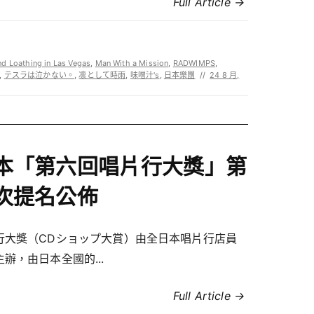
Full Article →
nd Loathing in Las Vegas
,
Man With a Mission
,
RADWIMPS
,
,
テスラは泣かない。
,
凛として時雨
,
味噌汁's
,
日本樂團
//
24 8 月,
本「第六回唱片行大獎」第
次提名公佈
行大獎（CDショップ大賞）由全日本唱片行店員
辦，由日本全國的...
Full Article →