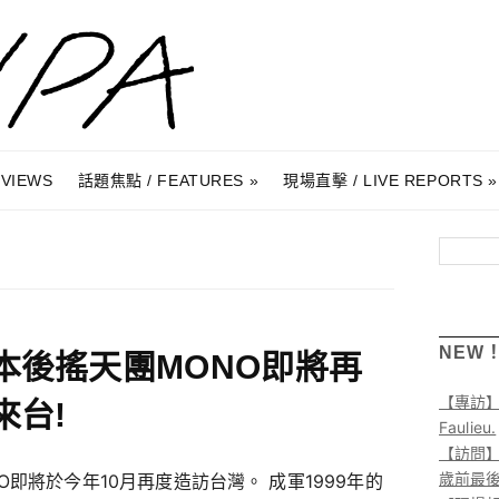
RVIEWS
話題焦點 / FEATURES
現場直擊 / LIVE REPORTS
搜尋
NEW
本後搖天團MONO即將再
【專訪
來台!
Faulieu.
【訪問】A
歲前最
O即將於今年10月再度造訪台灣。 成軍1999年的