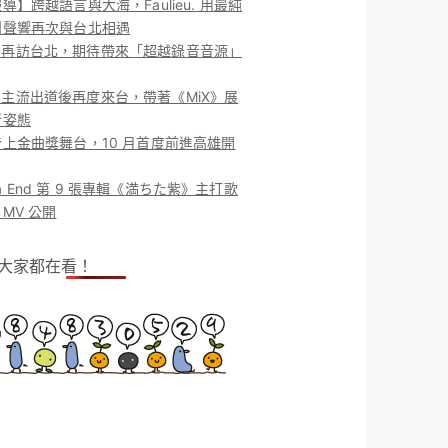
導】跨越語言與大海，Faulieu. 用最純
團聲響再次與台北相遇
ieu. 再訪台北，期待帶來「超越錄音音源」
ieu. 主流出道後再度來台，帶著《MiX》展
新姿態
上金曲獎舞台，10 月首度前進高雄開
o la End 第 9 張專輯《満ちた紫》主打歌
MV 公開
！大家都在看！