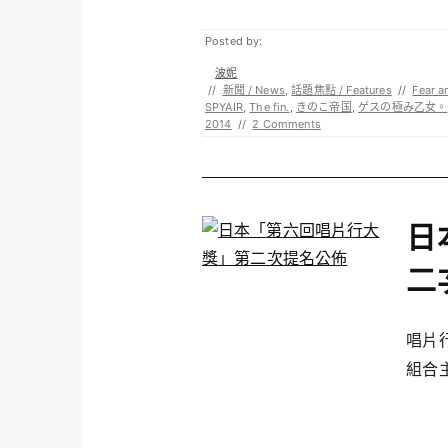
Posted by:
波妮
//
新聞 / News
,
話題焦點 / Features
//
Fear a
SPYAIR
,
The fin.
,
きのこ帝国
,
ゲスの極み乙女。
2014
//
2 Comments
日
二
唱片
組合主