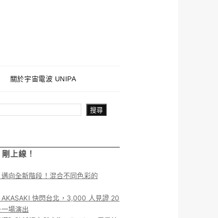
關於宇宙電波 UNIPA
搜尋
！剛上線！
】邁向全新階段！混合不同色彩的
KASAKI 快閃台北，3,000 人見證 20
後一場演出