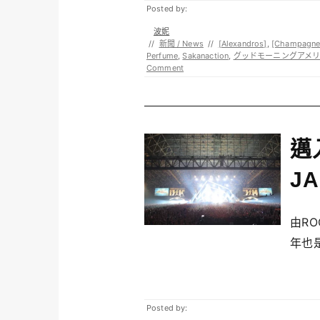
Posted by:
波妮
//
新聞 / News
//
[Alexandros]
,
[Champagne
Perfume
,
Sakanaction
,
グッドモーニングアメ
Comment
邁
JA
由RO
年也是
Posted by: