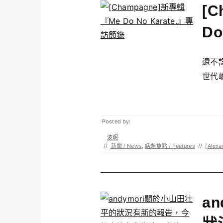
[
Do
還不認
世代崛
Posted by:
波妮
//
新聞 / News
,
話題焦點 / Features
//
[Alexa
a