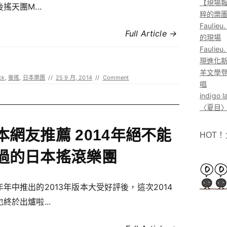
【現場報
搖天團M...
粹的樂
Faul
Full Article →
的現場
Faul
現進化
羊文學登
ck
,
後搖
,
日本樂團
//
25 9 月, 2014
//
Comment
唱
indig
〈夏目〉
本網友推薦 2014年絕不能
HOT
過的日本搖滾樂團
年年中推出的2013年版本大受好評後，這次2014
終於出爐啦...