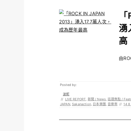
「R
湧
高
由RO
Posted by:
波妮
//
LIVE REPORT
,
新聞 / News
,
話題焦點 / Feat
JAPAN
,
Sakanaction
,
日本樂團
,
音樂祭
//
14 8