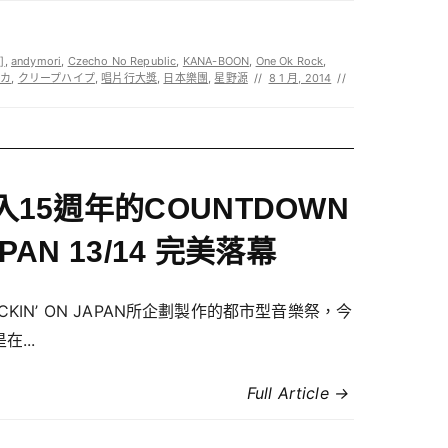
]
,
andymori
,
Czecho No Republic
,
KANA-BOON
,
One Ok Rock
,
リカ
,
クリープハイプ
,
唱片行大獎
,
日本樂團
,
星野源
//
8 1 月, 2014
//
入15週年的COUNTDOWN
PAN 13/14 完美落幕
CKIN’ ON JAPAN所企劃製作的都市型音樂祭，今
在...
Full Article →