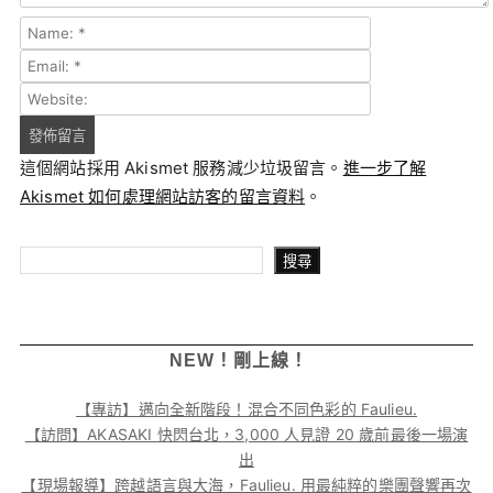
這個網站採用 Akismet 服務減少垃圾留言。
進一步了解
Akismet 如何處理網站訪客的留言資料
。
搜尋
搜尋
NEW！剛上線！
【專訪】邁向全新階段！混合不同色彩的 Faulieu.
【訪問】AKASAKI 快閃台北，3,000 人見證 20 歲前最後一場演
出
【現場報導】跨越語言與大海，Faulieu. 用最純粹的樂團聲響再次