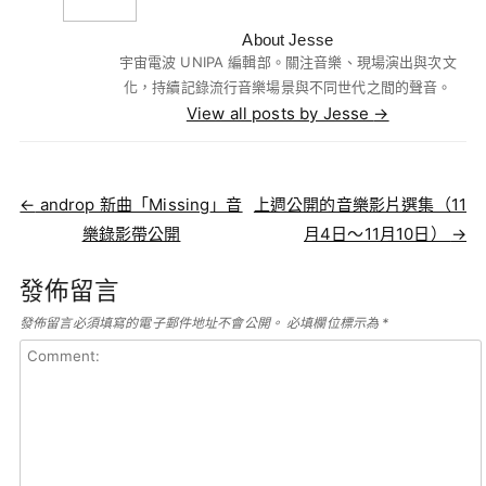
About Jesse
宇宙電波 UNIPA 編輯部。關注音樂、現場演出與次文
化，持續記錄流行音樂場景與不同世代之間的聲音。
View all posts by Jesse
→
Post navigation
←
androp 新曲「Missing」音
上週公開的音樂影片選集（11
樂錄影帶公開
月4日～11月10日）
→
發佈留言
發佈留言必須填寫的電子郵件地址不會公開。
必填欄位標示為
*