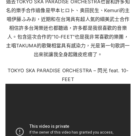
過去TOKYO SKA PARADISE ORCHESTRA也曾和許多知
名的樂手合作過像是甲本ヒロト、奥田民生、Kemuri的主
唱伊藤ふみお，近期和在台灣具有超人氣的細美武士合作
相信許多台灣樂迷也都聽過，許多都是我很喜歡的音樂
人。包含這次合作的”10-FEET”也是我非常喜歡的樂團，
主唱TAKUMA的歌聲相當具有感染力，光是第一句歌詞一
出來就讓我全身起雞皮疙瘩了。
TOKYO SKA PARADISE ORCHESTRA – 閃光 feat. 10-
FEET