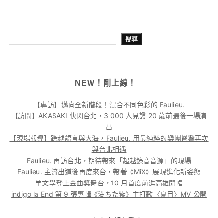
搜尋
搜尋
NEW！剛上線！
【專訪】邁向全新階段！混合不同色彩的 Faulieu.
【訪問】AKASAKI 快閃台北，3,000 人見證 20 歲前最後一場演
出
【現場報導】跨越語言與大海，Faulieu. 用最純粹的樂團聲響再次
與台北相遇
Faulieu. 再訪台北，期待帶來「超越錄音音源」的現場
Faulieu. 主流出道後再度來台，帶著《MiX》展現進化新姿態
羊文學登上金曲獎舞台，10 月首度前進高雄開唱
indigo la End 第 9 張專輯《満ちた紫》主打歌〈夏目〉MV 公開