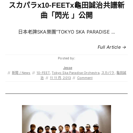
スカパラx10-FEETx龜田誠治共譜新
曲「閃光 」公開
日本老牌SKA樂團”TOKYO SKA PARADISE ...
Full Article →
Posted by:
Jesse
//
新聞 / News
//
10-FEET
,
Tokyo Ska Paradise Orchestra
,
スカパラ
,
龜田誠
治
//
11 11 月, 2013
//
Comment