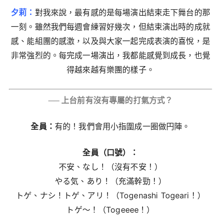
夕莉：
對我來說，最有感的是每場演出結束走下舞台的那
一刻。雖然我們每週會練習好幾次，但結束演出時的成就
感、能組團的感激，以及與大家一起完成表演的喜悅，是
非常強烈的。每完成一場演出，我都能感覺到成長，也覺
得越來越有樂團的樣子。
── 上台前有沒有專屬的打氣方式？
全員：
有的！我們會用小指圍成一圈做円陣。
全員（口號）：
不安、なし！（沒有不安！）
やる気、あり！（充滿幹勁！）
トゲ、ナシ！トゲ、アリ！（Togenashi Togeari！）
トゲ〜！（Togeeee！）