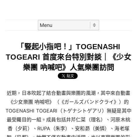
Skip to content
Menu
「豎起小指吧！」TOGENASHI
TOGEARI 首度來台特別對談｜《少女
樂團 吶喊吧》人氣樂團訪問
近期，日本吹起了結合動畫與樂團的風潮，其中來自動畫
《少女樂團 吶喊吧》（《ガールズバンドクライ》）的
TOGENASHI TOGEARI（トゲナシトゲアリ）無疑是其中
最受矚目的一組。成員包括井芹仁菜（理名）、河原木桃
香（夕莉）、RUPA（朱李）、安和昴（美憐）、海老塚