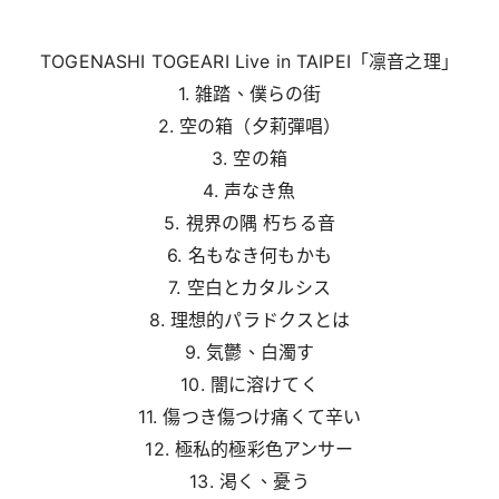
TOGENASHI TOGEARI Live in TAIPEI「凛音之理」
1. 雑踏、僕らの街
2. 空の箱（夕莉彈唱）
3. 空の箱
4. 声なき魚
5. 視界の隅 朽ちる音
6. 名もなき何もかも
7. 空白とカタルシス
8. 理想的パラドクスとは
9. 気鬱、白濁す
10. 闇に溶けてく
11. 傷つき傷つけ痛くて辛い
12. 極私的極彩色アンサー
13. 渇く、憂う