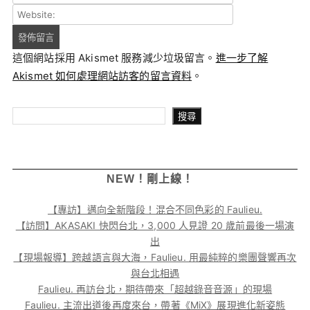
這個網站採用 Akismet 服務減少垃圾留言。
進一步了解
Akismet 如何處理網站訪客的留言資料
。
搜尋
搜尋
NEW！剛上線！
【專訪】邁向全新階段！混合不同色彩的 Faulieu.
【訪問】AKASAKI 快閃台北，3,000 人見證 20 歲前最後一場演
出
【現場報導】跨越語言與大海，Faulieu. 用最純粹的樂團聲響再次
與台北相遇
Faulieu. 再訪台北，期待帶來「超越錄音音源」的現場
Faulieu. 主流出道後再度來台，帶著《MiX》展現進化新姿態