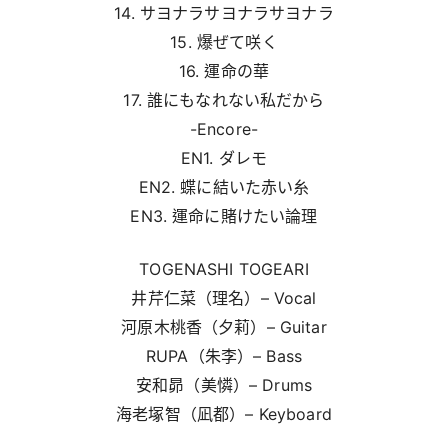
14. サヨナラサヨナラサヨナラ
15. 爆ぜて咲く
16. 運命の華
17. 誰にもなれない私だから
-Encore-
EN1. ダレモ
EN2. 蝶に結いた赤い糸
EN3. 運命に賭けたい論理
TOGENASHI TOGEARI
井芹仁菜（理名）– Vocal
河原木桃香（夕莉）– Guitar
RUPA（朱李）– Bass
安和昴（美憐）– Drums
海老塚智（凪都）– Keyboard