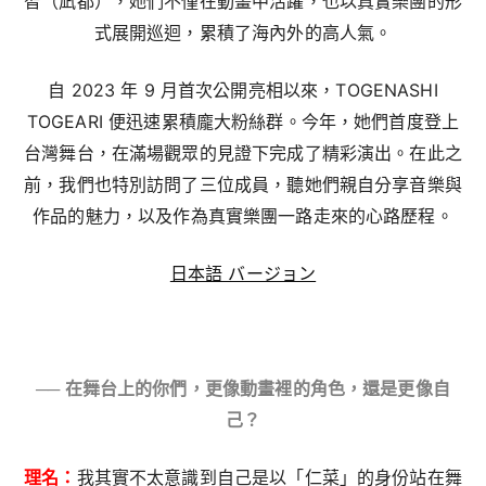
智（凪都），她們不僅在動畫中活躍，也以真實樂團的形
式展開巡迴，累積了海內外的高人氣。
自 2023 年 9 月首次公開亮相以來，TOGENASHI
TOGEARI 便迅速累積龐大粉絲群。今年，她們首度登上
台灣舞台，在滿場觀眾的見證下完成了精彩演出。在此之
前，我們也特別訪問了三位成員，聽她們親自分享音樂與
作品的魅力，以及作為真實樂團一路走來的心路歷程。
日本語 バージョン
── 在舞台上的你們，更像動畫裡的角色，還是更像自
己？
理名：
我其實不太意識到自己是以「仁菜」的身份站在舞