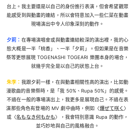
台上。我主要還是以自己的身份進行表演，但會希望觀眾
能感受到與動畫的連結，所以會特意加入一些仁菜在動畫
現場演出中令人印象深刻的動作。
夕莉：
在專場演唱會或與動畫連結較深的演出裡，我的心
態大概是一半「桃香」、一半「夕莉」。但如果是在音樂
祭等更想展現 TOGENASHI TOGEARI 樂團本身的場合，
就幾乎完全是以自己的狀態上台。
朱李：
我跟夕莉一樣，在與動畫相關性高的演出，比如動
漫歌曲的音樂祭時，是「我 50%、Rupa 50%」的感覺。
不過在一般的專場演出上，我更多是展現自己。不過在表
演那些角色有登場的 MV 劇中曲時，例如〈
爆ぜて咲く
〉
或〈
名もなき何もかも
〉，我會特別意識 Rupa 的動作，
並巧妙地與自己的風格融合。