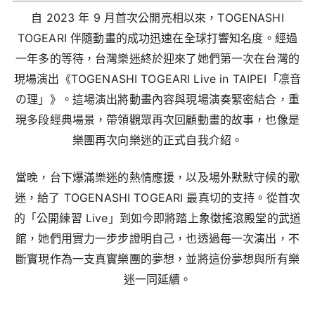
自 2023 年 9 月首次公開亮相以來，TOGENASHI
TOGEARI 伴隨動畫的成功迅速在全球打響知名度。經過
一年多的等待，台灣樂迷終於迎來了她們第一次在台灣的
現場演出《TOGENASHI TOGEARI Live in TAIPEI「凛音
の理」》。這場演出將動畫內容與現場演奏緊密結合，重
現多段經典場景，帶領觀眾再次回顧動畫的故事，也像是
樂團再次向樂迷的正式自我介紹。
當晚，台下爆滿樂迷的熱情應援，以及場外默默守候的歌
迷，給了 TOGENASHI TOGEARI 最真切的支持。從首次
的「公開練習 Live」到如今即將踏上象徵搖滾殿堂的武道
館，她們用實力一步步證明自己，也透過每一次演出，不
斷實現作為一支真實樂團的夢想，並將這份夢想與所有樂
迷一同延續。