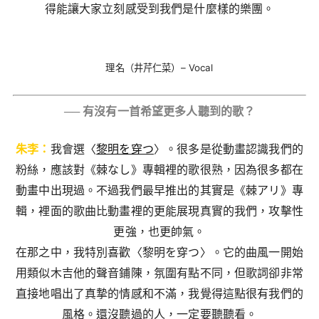
得能讓大家立刻感受到我們是什麼樣的樂團。
理名（井芹仁菜）– Vocal
── 有沒有一首希望更多人聽到的歌？
朱李：
我會選〈
黎明を穿つ
〉。很多是從動畫認識我們的
粉絲，應該對《棘なし》專輯裡的歌很熟，因為很多都在
動畫中出現過。不過我們最早推出的其實是《棘アリ》專
輯，裡面的歌曲比動畫裡的更能展現真實的我們，攻擊性
更強，也更帥氣。
在那之中，我特別喜歡〈黎明を穿つ〉。它的曲風一開始
用類似木吉他的聲音鋪陳，氛圍有點不同，但歌詞卻非常
直接地唱出了真摯的情感和不滿，我覺得這點很有我們的
風格。還沒聽過的人，一定要聽聽看。