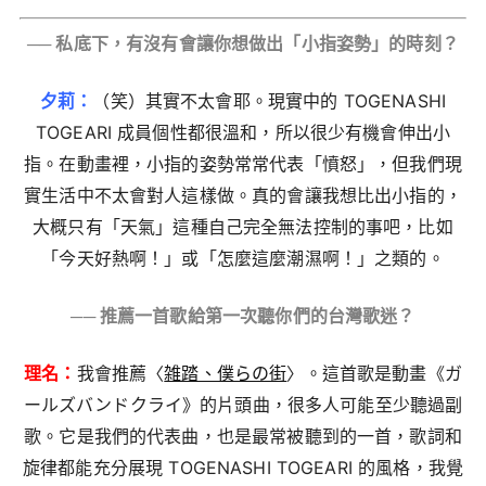
── 私底下，有沒有會讓你想做出「小指姿勢」的時刻？
夕莉：
（笑）其實不太會耶。現實中的 TOGENASHI
TOGEARI 成員個性都很溫和，所以很少有機會伸出小
指。在動畫裡，小指的姿勢常常代表「憤怒」，但我們現
實生活中不太會對人這樣做。真的會讓我想比出小指的，
大概只有「天氣」這種自己完全無法控制的事吧，比如
「今天好熱啊！」或「怎麼這麼潮濕啊！」之類的。
── 推薦一首歌給第一次聽你們的台灣歌迷？
理名：
我會推薦〈
雑踏、僕らの街
〉。這首歌是動畫《ガ
ールズバンドクライ》的片頭曲，很多人可能至少聽過副
歌。它是我們的代表曲，也是最常被聽到的一首，歌詞和
旋律都能充分展現 TOGENASHI TOGEARI 的風格，我覺