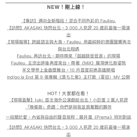
NEW！剛上線！
【專訪】邁向全新階段！混合不同色彩的 Faulieu.
【訪問】AKASAKI 快閃台北，3,000 人見證 20 歲前最後一場演
出
【現場報導】跨越語言與大海，Faulieu. 用最純粹的樂團聲響再次
與台北相遇
Faulieu. 再訪台北，期待帶來「超越錄音音源」的現場
Faulieu. 主流出道後再度來台，帶著《MiX》展現進化新姿態
羊文學登上金曲獎舞台，10 月首度前進高雄開唱
indigo la End 第 9 張專輯《満ちた紫》主打歌〈夏目〉MV 公開
HOT！大家都在看！
【現場直擊】tuki. 首次海外公演獻給台北！小巨蛋 2 萬人見證
「晚餐歌」奇蹟：你們是與我並肩奮戰的夥伴
一段關於愛、內省與自由的聲音旅程：藤井風《Prema》特別對談
【訪問】AKASAKI 快閃台北，3,000 人見證 20 歲前最後一場演
出