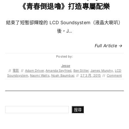
《青春倒退嚕》打造專屬配樂
結束了短暫卻輝煌的 LCD Soundsystem（液晶大喇叭）
後，J...
Full Article →
Posted by:
Jesse
//
電影
//
Adam Driver
,
Amanda Seyfried
,
Ben Stiller
,
James Murphy
,
LCD
Soundsystem
,
Naomi Watts
,
Noah Baumbac
//
27 3 月, 2015
//
Comment
搜尋
搜尋