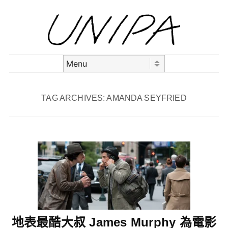
Skip to content
Menu
TAG ARCHIVES:
AMANDA SEYFRIED
地表最酷大叔 James Murphy 為電影