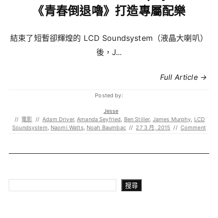
《青春倒退嚕》打造專屬配樂
結束了短暫卻輝煌的 LCD Soundsystem（液晶大喇叭）
後，J...
Full Article →
Posted by:
Jesse
//
電影
//
Adam Driver
,
Amanda Seyfried
,
Ben Stiller
,
James Murphy
,
LCD
Soundsystem
,
Naomi Watts
,
Noah Baumbac
//
27 3 月, 2015
//
Comment
搜尋
搜尋