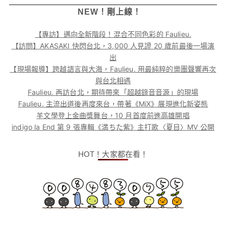
NEW！剛上線！
【專訪】邁向全新階段！混合不同色彩的 Faulieu.
【訪問】AKASAKI 快閃台北，3,000 人見證 20 歲前最後一場演
出
【現場報導】跨越語言與大海，Faulieu. 用最純粹的樂團聲響再次
與台北相遇
Faulieu. 再訪台北，期待帶來「超越錄音音源」的現場
Faulieu. 主流出道後再度來台，帶著《MiX》展現進化新姿態
羊文學登上金曲獎舞台，10 月首度前進高雄開唱
indigo la End 第 9 張專輯《満ちた紫》主打歌〈夏目〉MV 公開
HOT！大家都在看！