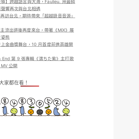
導】跨越語言與大海，Faulieu. 用最純
團聲響再次與台北相遇
ieu. 再訪台北，期待帶來「超越錄音音源」
ieu. 主流出道後再度來台，帶著《MiX》展
新姿態
上金曲獎舞台，10 月首度前進高雄開
o la End 第 9 張專輯《満ちた紫》主打歌
MV 公開
！大家都在看！