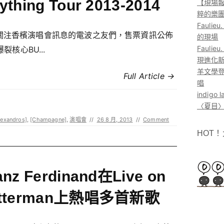
ything Tour 2013-2014
【現場報
粹的樂
Faul
關注香檳演唱會訊息的電波之友們，售票資訊公佈
的現場
Faul
 爆裂核心BU...
現進化
羊文學登
Full Article →
唱
indig
〈夏目〉
lexandros]
,
[Champagne]
,
演唱會
//
26 8 月, 2013
//
Comment
HOT
anz Ferdinand在Live on
etterman上熱唱多首新歌