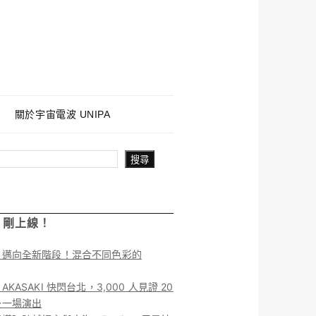
關於宇宙電波 UNIPA
搜尋
！剛上線！
】邁向全新階段！混合不同色彩的
KASAKI 快閃台北，3,000 人見證 20
後一場演出