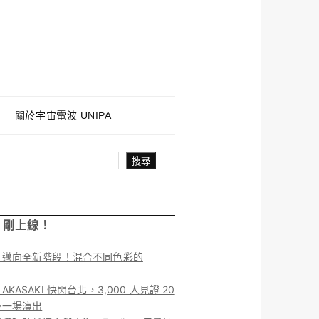
關於宇宙電波 UNIPA
搜尋
！剛上線！
】邁向全新階段！混合不同色彩的
KASAKI 快閃台北，3,000 人見證 20
後一場演出