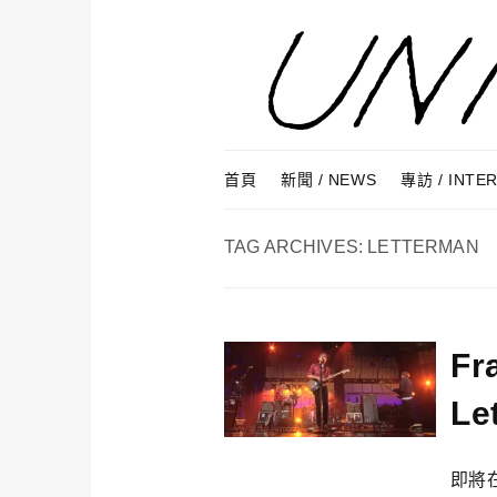
Skip to content
Menu
首頁
新聞 / NEWS
專訪 / INTE
TAG ARCHIVES:
LETTERMAN
Fr
L
即將在