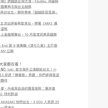
導】跨越語言與大海，Faulieu. 用最純
團聲響再次與台北相遇
ieu. 再訪台北，期待帶來「超越錄音音源」
ieu. 主流出道後再度來台，帶著《MiX》展
新姿態
上金曲獎舞台，10 月首度前進高雄開
o la End 第 9 張專輯《満ちた紫》主打歌
MV 公開
！大家都在看！
擊】tuki. 首次海外公演獻給台北！小
 萬人見證「晚餐歌」奇蹟：你們是與我並
的夥伴
於愛、內省與自由的聲音旅程：藤井風
ma》特別對談
KASAKI 快閃台北，3,000 人見證 20
後一場演出