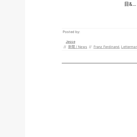
目&...
Posted by:
Jesse
//
新聞 / News
//
Franz Ferdinand
,
Letterma