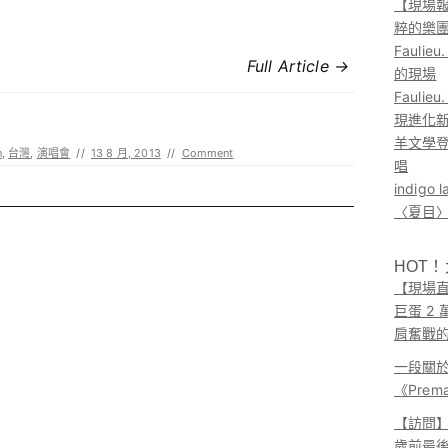
【現場報
粹的樂
Faul
Full Article →
的現場
Faul
現進化
羊文學登
n
,
台灣
,
演唱會
//
13 8 月, 2013
//
Comment
唱
indig
〈夏目〉
HOT
【現場直
巨蛋 2
肩奮戰
一段關
《Pre
【訪問】A
歲前最