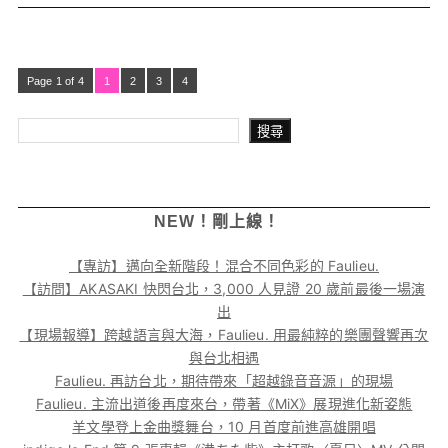
Page 1 of 4
1
2
3
4
搜尋
搜尋
NEW！剛上線！
【專訪】邁向全新階段！混合不同色彩的 Faulieu.
【訪問】AKASAKI 快閃台北，3,000 人見證 20 歲前最後一場演
出
【現場報導】跨越語言與大海，Faulieu. 用最純粹的樂團聲響再次
與台北相遇
Faulieu. 再訪台北，期待帶來「超越錄音音源」的現場
Faulieu. 主流出道後再度來台，帶著《MiX》展現進化新姿態
羊文學登上金曲獎舞台，10 月首度前進高雄開唱