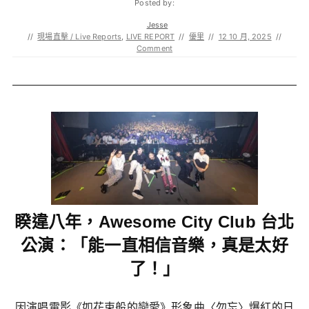
Posted by:
Jesse
//
現場直擊 / Live Reports
,
LIVE REPORT
//
優里
//
12 10 月, 2025
//
Comment
睽違八年，Awesome City Club 台北
公演：「能一直相信音樂，真是太好
了！」
因演唱電影《如花束般的戀愛》形象曲〈勿忘〉爆紅的日