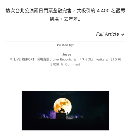
這次台北公演兩日門票全數完售，共吸引約 4,400 名觀眾
到場。去年差...
Full Article →
Posted by:
Jesse
//
LIVE REPORT
,
現場直擊 / Live Reports
//
『ユイカ』
,
yuika
//
31 5 月,
2026
//
Comment