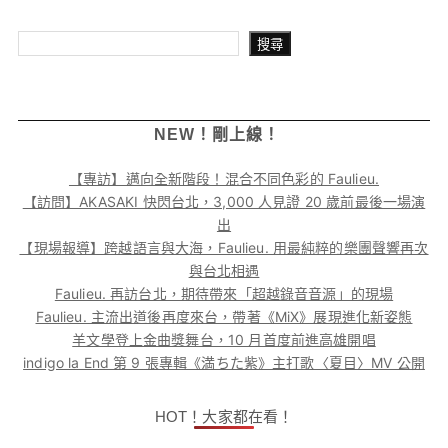
搜尋
搜尋
NEW！剛上線！
【專訪】邁向全新階段！混合不同色彩的 Faulieu.
【訪問】AKASAKI 快閃台北，3,000 人見證 20 歲前最後一場演
出
【現場報導】跨越語言與大海，Faulieu. 用最純粹的樂團聲響再次
與台北相遇
Faulieu. 再訪台北，期待帶來「超越錄音音源」的現場
Faulieu. 主流出道後再度來台，帶著《MiX》展現進化新姿態
羊文學登上金曲獎舞台，10 月首度前進高雄開唱
indigo la End 第 9 張專輯《満ちた紫》主打歌〈夏目〉MV 公開
HOT！大家都在看！