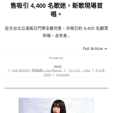
售吸引 4,400 名歌迷，新歌現場首
唱。
這次台北公演兩日門票全數完售，共吸引約 4,400 名觀眾
到場。去年差...
Full Article →
Posted by:
Jesse
//
LIVE REPORT
,
現場直擊 / Live Reports
//
『ユイカ』
,
yuika
//
31 5 月,
2026
//
Comment