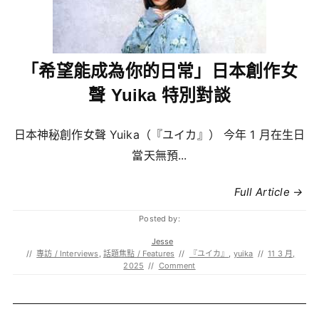
「希望能成為你的日常」日本創作女
聲 Yuika 特別對談
日本神秘創作女聲 Yuika（『ユイカ』） 今年 1 月在生日
當天無預...
Full Article →
Posted by:
Jesse
//
專訪 / Interviews
,
話題焦點 / Features
//
『ユイカ』
,
yuika
//
11 3 月,
2025
//
Comment