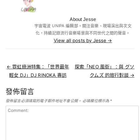
About Jesse
宇宙電波 UNIPA 編輯部。關注音樂、現場演出與次文
化，持續記錄流行音樂場景與不同世代之間的聲音。
View all posts by Jesse
→
Post navigation
←
霓虹綠洲特集：「世界最年
探索「NEO 風街」：與 グソ
輕女 DJ」DJ RINOKA 專訪
クムズ 的旅行對談
→
發佈留言
發佈留言必須填寫的電子郵件地址不會公開。
必填欄位標示為
*