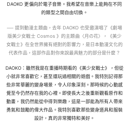
DAOKO 更偏向於電子音樂。我希望在音樂上能夠在不同
的類型之間自由切換。
── 提到動漫主題曲，去年 DAOKO 也受邀演唱了《劇場
版美少女戰士 Cosmos 》的主題曲〈月の花〉，《美少
女戰士》在全世界擁有絕對的影響力，是日本動漫文化的
代表作品，這部作品對你來說最具魅力的部分是什麼？
DAOKO：雖然我是在重播時期看的《美少女戰士》，但從
小就非常喜歡它，甚至還玩過相關的遊戲。我特別記得那
些非常華麗的變身場景，令人印象深刻。那時候的心動感
覺至今仍然存在我的心裡。即使長大之後重新觀看原作和
動畫，我仍然能從中得到樂趣，這是一部能為所有人帶來
勇氣和鼓勵的偉大作品。我特別喜歡那些變身道具和服裝
設計，真的非常獨特和美好。