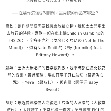
── 在製作這張專輯期間，最常聽的作品有哪些？
嘉欽：創作期間很需要找機會放鬆心情，我和太太開車出
去旅行的時候，喜歡一起在車上聽Childish Gambino的
〈42.26〉、宇多田光的〈気分じゃないの (Not In The
Mood)〉，還有Nate Smith的〈Fly (for mike) feat.
Brittany Howard〉。
凱翔：因為大象體操的音樂很刺激，我平時都在聽比較安
靜的音樂。最近常聽：堪布貝瑪千貝仁波切〈藥師佛心
咒〉、YeYe 〈暮らし〉、鄭宜農〈囡仔汗 Baby
Sweat〉。
凱婷：最近看鐘樓怪人之後迷上吟遊詩人演唱的〈大教堂
時代〉，太好聽了，平常也會一直哼。另外還有 FKJ 的