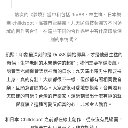
── 這次的《夢境》當中和包括 9m88、林生祥、日本樂
團 chilldspot、高雄市管樂團、九天民俗技藝團等不同領
域的創作者合作，在這些不同的合作過程中有什麼印象深
刻的事情嗎？
凱翔：印象最深刻的是 9m88 開始即興，才是他最生猛的
時候 ; 生祥老師的木吉他彈的超好 ; 我們需要準備廢紙，
讓管樂老師倒管樂器裡面的口水 ; 九天演出時男生都要裸
上身，真的有壯！大家都很不一樣，但卻都有著相同愛音
樂，且願意冒險的心。大家都很可愛地想摸索，音樂還有
怎麼樣的可能？台灣的音樂家，還能刻畫出什麼有趣的聲
響樣貌？這種可愛又認真的心，非常令人動容。
和日本 Chilldspot 之前都在線上創作，從來沒有見過面。
即將要在七月見面了，非常期待！