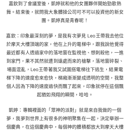
嘉欽到了會議室後，凱婷就和他的女團夥伴開始勁歌熱
舞。結束後，就問我大象體操公司可不可以投資他的新女
團。凱婷真是青春呢！
嘉欽：印象最深刻的夢，是我有次夢見 Leo王帶我去他位
於摩天大樓頂端的家，他在上升的電梯中，跟我說他覺得
最近都有人透過家中的落地窗在監視他、想刺殺他，一進
到家門，果不其然就遭到遠處而來的槍擊，落地窗碎裂、
場面混亂，Leo王帶著我又試圖搭電梯往下逃生，結果電
梯下降的速度愈來愈快，梯廂漸漸變成透明的空間，我整
個人因為下降的速度過快而飄了起來，印象就停在這個飄
起猶如飛翔的瞬間，哈哈。
凱婷：專輯裡面的「眾神的派對」就是來自我做的一個
夢，我夢到世界上有很多的神明聚集在一起，決定舉辦一
個慶典，在這個慶典中，每個神的體積都放大到摩天大樓