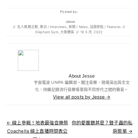
Posted by:
Jesse
//
名人推薦企劃
,
專訪 / Interviews
,
新聞 / News
,
話題焦點 / Features
//
Elephant Gym
,
大象體操
//
16 5 月, 2022
About Jesse
宇宙電波 UNIPA 編輯部。關注音樂、現場演出與次文
化，持續記錄流行音樂場景與不同世代之間的聲音。
View all posts by Jesse
→
Post navigation
←
線上參戰！地表最強音樂祭
你的愛團聽甚麼？聲子蟲的私
Coachella 線上直播時間表公
房歌單
→