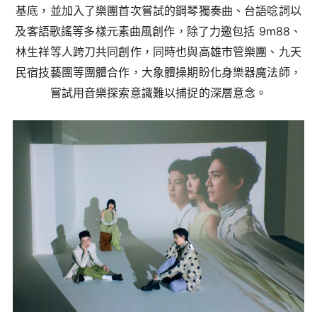
基底，並加入了樂團首次嘗試的鋼琴獨奏曲、台語唸詞以
及客語歌謠等多樣元素曲風創作，除了力邀包括 9m88、
林生祥等人跨刀共同創作，同時也與高雄市管樂團、九天
民宿技藝團等團體合作，大象體操期盼化身樂器魔法師，
嘗試用音樂探索意識難以捕捉的深層意念。