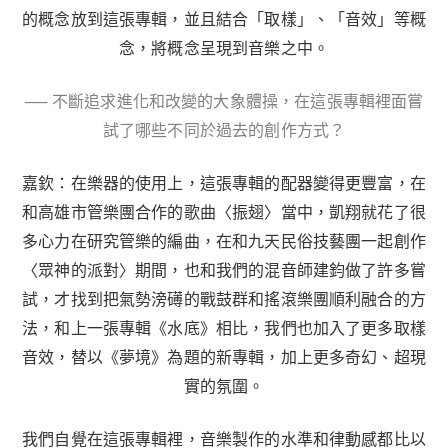
的概念放到這張專輯，並且結合「取樣」、「音效」等概
念，將概念呈現到音樂之中。
── 不斷追求進化和改變的大象體操，在這張專輯裡面嘗
試了哪些不同於過去的創作方式？
嘉欽：在樂器的使用上，這張專輯的配器變得更豐富，在
和高雄市管樂團合作的歌曲〈振翅〉當中，凱翔就花了很
多心力在研究管樂的編曲，在和九天民俗技藝團一起創作
〈眾神的派對〉期間，也和我們的混音師建鈞做了許多嘗
試，才找到把氣勢滂礡的戰鼓群和搖滾樂團順利融合的方
法，和上一張專輯《水底》相比，我們也加入了更多取樣
音效，替以《夢境》為題的新專輯，加上更多奇幻、超現
實的氛圍。
我們自覺在這張專輯裡，音樂製作的水準和律動感都比以