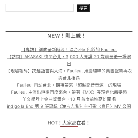
搜尋
搜尋
NEW！剛上線！
【專訪】邁向全新階段！混合不同色彩的 Faulieu.
【訪問】AKASAKI 快閃台北，3,000 人見證 20 歲前最後一場演
出
【現場報導】跨越語言與大海，Faulieu. 用最純粹的樂團聲響再次
與台北相遇
Faulieu. 再訪台北，期待帶來「超越錄音音源」的現場
Faulieu. 主流出道後再度來台，帶著《MiX》展現進化新姿態
羊文學登上金曲獎舞台，10 月首度前進高雄開唱
indigo la End 第 9 張專輯《満ちた紫》主打歌〈夏目〉MV 公開
HOT！大家都在看！