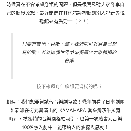
時候實在不會考慮分類的問題，但是很喜歡聽大家分享自
己的聽後感想，最近開始在其他訪談裡聽到別人說新專輯
聽起來有點爵士（？！）
只要有吉他、貝斯、鼓，我們就可以寫自己想
寫的歌、並為這個世界帶來獨屬於大象體操的
音樂
── 接下來還有什麼想要嘗試的呢？
凱婷：我們想要嘗試替音樂劇寫歌！幾年前看了日本劇團
維新派在衛武營演出的《AMAHARA 當臺灣灰牛拉背
時》，被獨特的音樂風格給吸引，也第一次體會到音樂
100%融入劇中，能帶給人的震撼與感動！