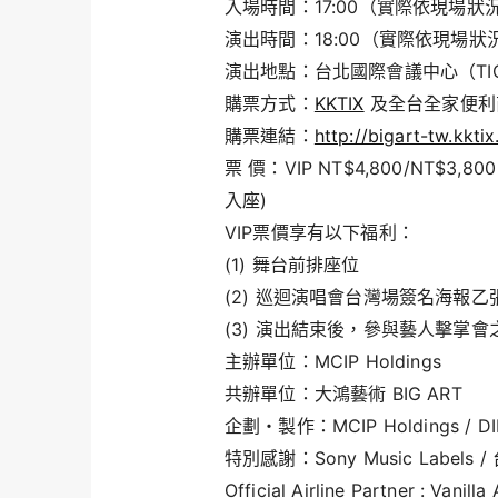
入場時間：17:00（實際依現場狀
演出時間：18:00（實際依現場狀
演出地點：台北國際會議中心（TI
購票方式：
KKTIX
及全台全家便利
購票連結：
http://bigart-tw.kkti
票 價：VIP NT$4,800/NT$3,800 
入座)
VIP票價享有以下福利：
(1) 舞台前排座位
(2) 巡迴演唱會台灣場簽名海報乙
(3) 演出結束後，參與藝人擊掌會
主辦單位：MCIP Holdings
共辦單位：大鴻藝術 BIG ART
企劃・製作：MCIP Holdings / DIE
特別感謝：Sony Music Label
Official Airline Partner : Van