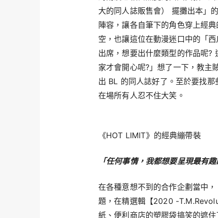
大的同人誌販售會） 擺攤出本」
陣容，讓各自筆下的角色穿上經典的
空，也讓這位在動漫迷口中的「西
出席，想要出什麼類型的作品呢?
家才會開心呢?」想了一下，教主
出 BL 的同人誌好了。至於要找
在場所有人忍不住大笑。
《HOT LIMIT》的經典繃帶裝
「任何事情，我都想要呈現最有趣
在各種意想不到的合作企劃當中，
題，在精選輯【2020 -T.M.Revol
紙、便利商店的塑膠袋搞笑的遮住