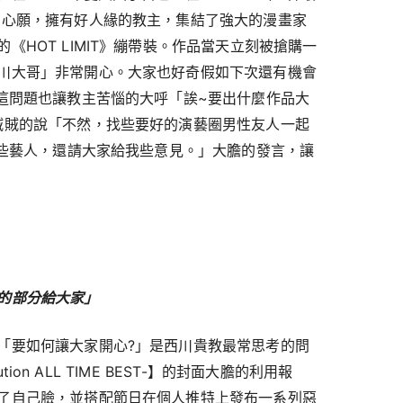
的心願，擁有好人緣的教主，集結了強大的漫畫家
《HOT LIMIT》繃帶裝。作品當天立刻被搶購一
川大哥」非常開心。大家也好奇假如下次還有機會
 這問題也讓教主苦惱的大呼「誒~要出什麼作品大
賊賊的說「不然，找些要好的演藝圈男性友人一起
那些藝人，還請大家給我些意見。」大膽的發言，讓
的部分給大家」
「要如何讓大家開心?」是西川貴教最常思考的問
ution ALL TIME BEST-】的封面大膽的利用報
了自己臉，並搭配節日在個人推特上發布一系列惡