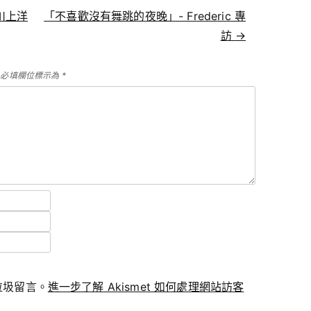
 川上洋
「不喜歡沒有舞跳的夜晚」- Frederic 專
訪
→
必填欄位標示為
*
少垃圾留言。
進一步了解 Akismet 如何處理網站訪客