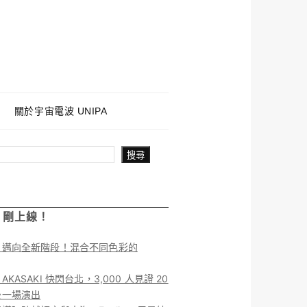
關於宇宙電波 UNIPA
搜尋
！剛上線！
】邁向全新階段！混合不同色彩的
KASAKI 快閃台北，3,000 人見證 20
後一場演出