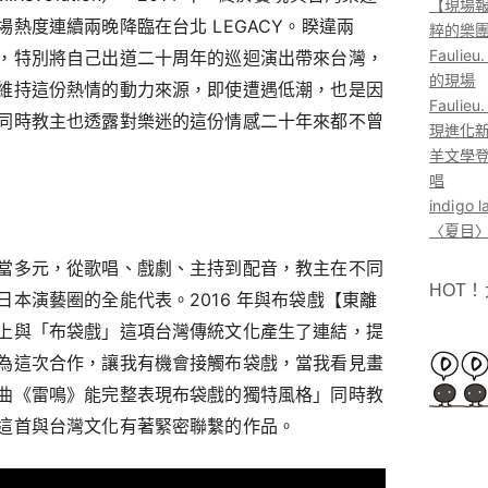
【現場報
熱度連續兩晚降臨在台北 LEGACY。睽違兩
粹的樂
Faul
，特別將自己出道二十周年的巡迴演出帶來台灣，
的現場
維持這份熱情的動力來源，即使遭遇低潮，也是因
Faul
同時教主也透露對樂迷的這份情感二十年來都不曾
現進化
羊文學登
唱
indig
〈夏目〉
當多元，從歌唱、戲劇、主持到配音，教主在不同
HOT
本演藝圈的全能代表。2016 年與布袋戲【東離
上與「布袋戲」這項台灣傳統文化產生了連結，提
為這次合作，讓我有機會接觸布袋戲，當我看見畫
曲《雷鳴》能完整表現布袋戲的獨特風格」同時教
這首與台灣文化有著緊密聯繫的作品。