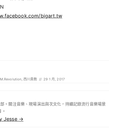
ON
w.facebook.com/bigart.tw
.M.Revolution
,
西川貴教
//
29 1 月, 2017
 編輯部。關注音樂、現場演出與次文化，持續記錄流行音樂場景
音。
by Jesse
→