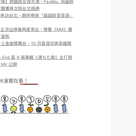
導】跨越語言與大海，Faulieu. 用最純
團聲響再次與台北相遇
ieu. 再訪台北，期待帶來「超越錄音音源」
ieu. 主流出道後再度來台，帶著《MiX》展
新姿態
上金曲獎舞台，10 月首度前進高雄開
o la End 第 9 張專輯《満ちた紫》主打歌
MV 公開
！大家都在看！