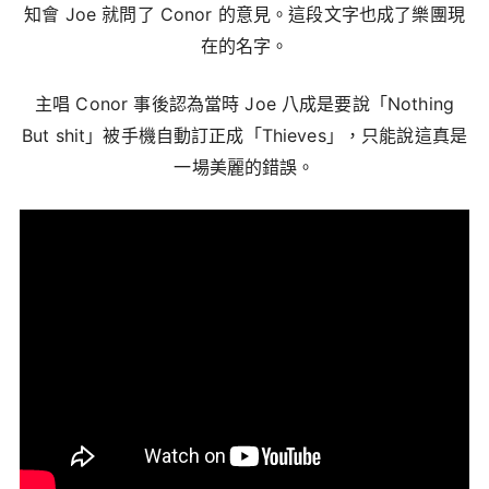
知會 Joe 就問了 Conor 的意見。這段文字也成了樂團現
在的名字。
主唱 Conor 事後認為當時 Joe 八成是要說「Nothing
But shit」被手機自動訂正成「Thieves」，只能說這真是
一場美麗的錯誤。