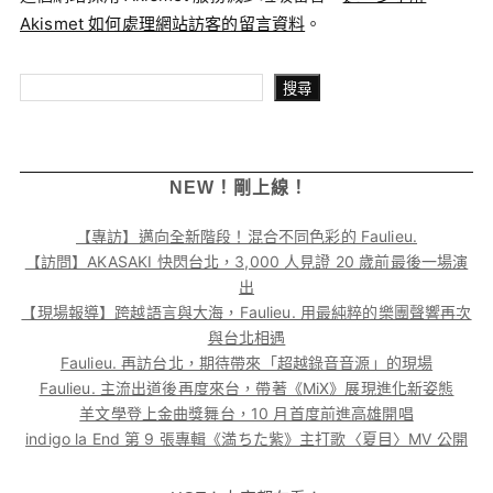
Akismet 如何處理網站訪客的留言資料
。
搜尋
搜尋
NEW！剛上線！
【專訪】邁向全新階段！混合不同色彩的 Faulieu.
【訪問】AKASAKI 快閃台北，3,000 人見證 20 歲前最後一場演
出
【現場報導】跨越語言與大海，Faulieu. 用最純粹的樂團聲響再次
與台北相遇
Faulieu. 再訪台北，期待帶來「超越錄音音源」的現場
Faulieu. 主流出道後再度來台，帶著《MiX》展現進化新姿態
羊文學登上金曲獎舞台，10 月首度前進高雄開唱
indigo la End 第 9 張專輯《満ちた紫》主打歌〈夏目〉MV 公開