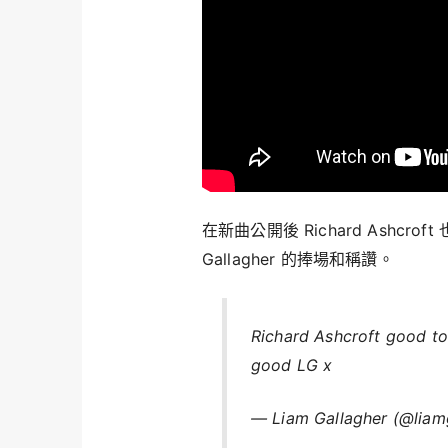
在新曲公開後 Richard Ashcr
Gallagher 的捧場和稱讚。
Richard Ashcroft good to
good LG x
— Liam Gallagher (@liam