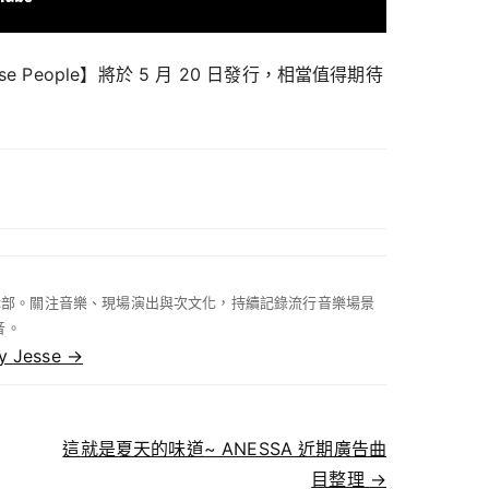
These People】將於 5 月 20 日發行，相當值得期待
 編輯部。關注音樂、現場演出與次文化，持續記錄流行音樂場景
音。
by Jesse
→
這就是夏天的味道~ ANESSA 近期廣告曲
目整理
→