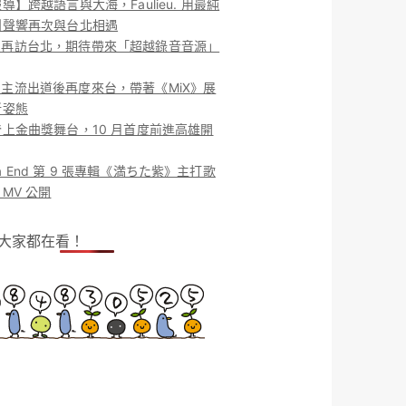
導】跨越語言與大海，Faulieu. 用最純
團聲響再次與台北相遇
ieu. 再訪台北，期待帶來「超越錄音音源」
ieu. 主流出道後再度來台，帶著《MiX》展
新姿態
上金曲獎舞台，10 月首度前進高雄開
o la End 第 9 張專輯《満ちた紫》主打歌
MV 公開
！大家都在看！