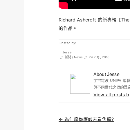
Richard Ashcroft 的新專輯【
的作品。
Posted by:
Jesse
//
新聞 / News
//
24 2 月, 2016
About Jesse
宇宙電波 UNIPA
與不同世代之間的聲
View all posts 
Post navigation
←
為什麼你應該去看魚韻?