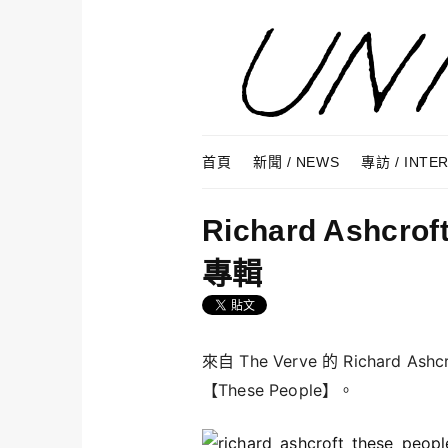
Skip to content
Menu
首頁
新聞 / NEWS
專訪 / INTE
Richard Ashcr
專輯
來自 The Verve 的 Richar
【These People】。