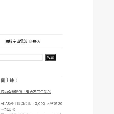
關於宇宙電波 UNIPA
搜尋
！剛上線！
】邁向全新階段！混合不同色彩的
KASAKI 快閃台北，3,000 人見證 20
後一場演出