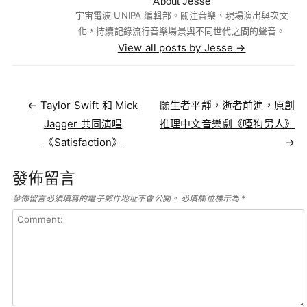
About Jesse
宇宙電波 UNIPA 編輯部。關注音樂、現場演出與次文
化，持續記錄流行音樂場景與不同世代之間的聲音。
View all posts by Jesse
→
Post navigation
←
Taylor Swift 和 Mick
願生者平靜，逝者前進，原創
Jagger 共同演唱
推理中文音樂劇《啞狗男人》
《Satisfaction》
→
發佈留言
發佈留言必須填寫的電子郵件地址不會公開。
必填欄位標示為
*