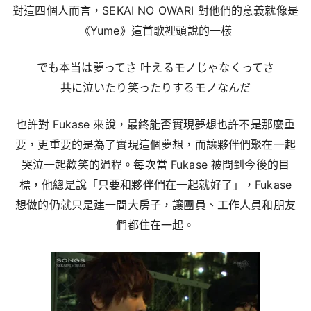
對這四個人而言，SEKAI NO OWARI 對他們的意義就像是
《Yume》這首歌裡頭說的一樣
でも本当は夢ってさ 叶えるモノじゃなくってさ
共に泣いたり笑ったりするモノなんだ
也許對 Fukase 來說，最終能否實現夢想也許不是那麼重
要，更重要的是為了實現這個夢想，而讓夥伴們聚在一起
哭泣一起歡笑的過程。每次當 Fukase 被問到今後的目
標，他總是說「只要和夥伴們在一起就好了」，Fukase
想做的仍就只是建一間大房子，讓團員、工作人員和朋友
們都住在一起。