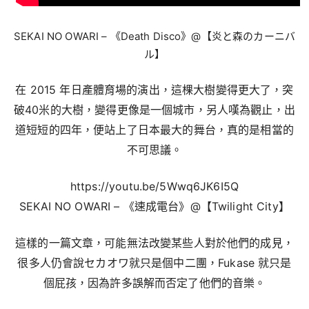
SEKAI NO OWARI – 《Death Disco》@【炎と森のカーニバ
ル】
在 2015 年日產體育場的演出，這棵大樹變得更大了，突
破40米的大樹，變得更像是一個城市，另人嘆為觀止，出
道短短的四年，便站上了日本最大的舞台，真的是相當的
不可思議。
https://youtu.be/5Wwq6JK6I5Q
SEKAI NO OWARI – 《速成電台》@【Twilight City】
這樣的一篇文章，可能無法改變某些人對於他們的成見，
很多人仍會說セカオワ就只是個中二團，Fukase 就只是
個屁孩，因為許多誤解而否定了他們的音樂。