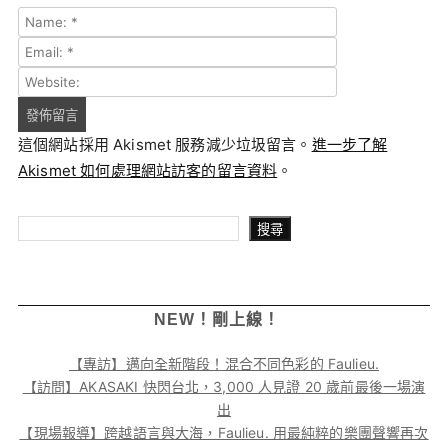
這個網站採用 Akismet 服務減少垃圾留言。
進一步了解
Akismet 如何處理網站訪客的留言資料
。
搜尋
搜尋
NEW！剛上線！
【專訪】邁向全新階段！混合不同色彩的 Faulieu.
【訪問】AKASAKI 快閃台北，3,000 人見證 20 歲前最後一場演
出
【現場報導】跨越語言與大海，Faulieu. 用最純粹的樂團聲響再次