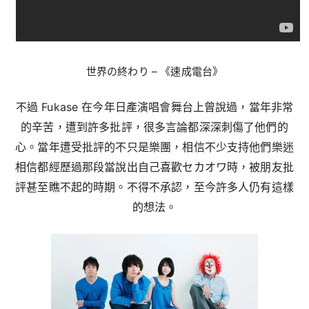
世界の終わり – 《速成電台》
不過 Fukase 在今年日產演唱會舞台上曾說過，當年非常
的辛苦，遭到許多批評，很多言論都深深刺傷了他們的
心。當年遭受批評的不只是樂團，相信不少支持他們樂迷
相信都經歷過那段當說出自己喜歡セカオワ時，被朋友批
評甚至瞧不起的時期。不得不承認，至今許多人仍有這樣
的想法。