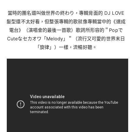
當時的團名還叫做世界の終わり，專輯背面的 DJ LOVE
髮型還不太好看，但整張專輯的歌就像專輯當中的《速成
電台》（演唱會的最後一首歌）歌詞所形容的＂Popで
Cuteなセカオワ「Melody」＂（流行又可愛的世界末日
「旋律」）一樣，流暢好聽。