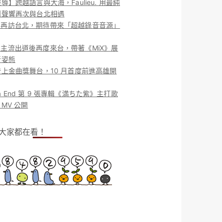
導】跨越語言與大海，Faulieu. 用最純
團聲響再次與台北相遇
ieu. 再訪台北，期待帶來「超越錄音音源」
ieu. 主流出道後再度來台，帶著《MiX》展
新姿態
上金曲獎舞台，10 月首度前進高雄開
o la End 第 9 張專輯《満ちた紫》主打歌
MV 公開
！大家都在看！