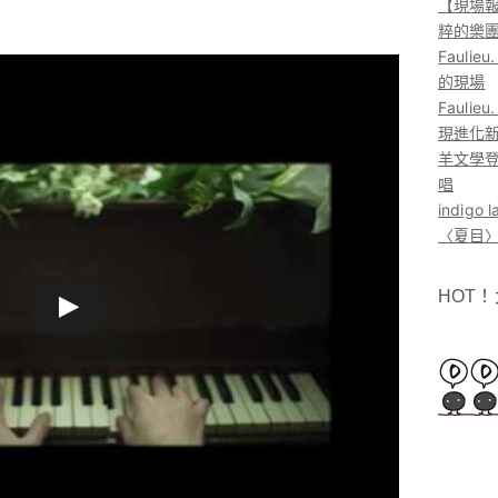
【現場報
粹的樂
Faul
的現場
Faul
現進化
羊文學登
唱
indig
〈夏目〉
HOT