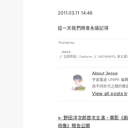
2011.03.11 14:46
這一天我們將會永遠記得
Posted by:
Jesse
//
話題焦點 / Features
//
RADWIMPS
,
東北震
About Jesse
宇宙電波 UNIPA
與不同世代之間的聲
View all posts 
Post navigation
←
野田洋次郎首次主演，電影《廁
母像》預告公開