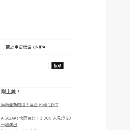
關於宇宙電波 UNIPA
搜尋
！剛上線！
】邁向全新階段！混合不同色彩的
KASAKI 快閃台北，3,000 人見證 20
後一場演出