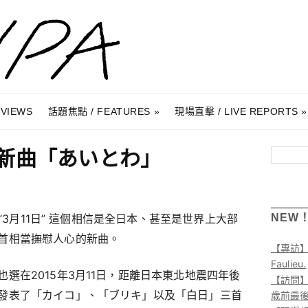
RVIEWS
話題焦點 / FEATURES
現場直擊 / LIVE REPORTS
公開新曲「あいとわ」
搜尋
 “3月11日” 這個相信是全日本、甚至是世界上大部
NEW
首相當撫慰人心的新曲。
【專訪
Faulieu.
選在2015年3月11日，距離日本東北地震四年後
【訪問】A
發表了「カイコ」、「ブリキ」以及「白日」三首
歲前最