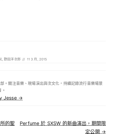
災
,
野田洋次郎
//
11 3 月, 2015
 編輯部。關注音樂、現場演出與次文化，持續記錄流行音樂場景
音。
by Jesse
→
所的聖
Perfume 於 SXSW 的新曲演出，期間限
定公開
→