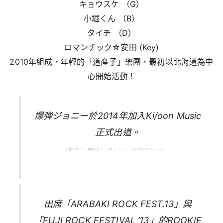
キョウスケ （G）
小堀くん （B）
タイチ （D）
ロマンチック☆安田 (Key)
2010年組成，年輕的「道產子」樂團，最初以北海道為中
心開始活動！
爆弾ジョニー於2014年加入Ki/oon Music
正式出道。
出處ナタリー – 爆弾ジョニー、キューンミュージックからメジャーデビュー
出席「ARABAKI ROCK FEST.13」與
「FUJI ROCK FESTIVAL ’13」的ROOKIE