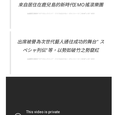
來自居住在鹿兒島的新時代EMO搖滾樂團
出處鹿児島発の“マグマロックバンド”、テスラは泣かない。がメジャーへ!! | WHAT’s IN? WEB
出席被譽為次世代藝人通往成功的舞台” ス
ペシャ列伝”等，以勢如破竹之勢竄紅
出處鹿児島発の“マグマロックバンド”、テスラは泣かない。がメジャーへ!! | WHAT’s IN? WEB