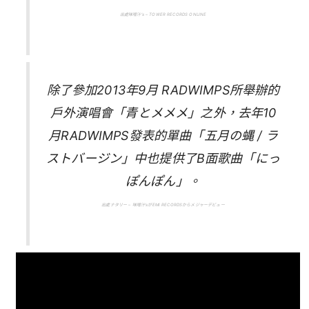
出處味噌汁’s – TOWER RECORDS ONLINE
除了參加2013年9月 RADWIMPS所舉辦的
戶外演唱會「青とメメメ」之外，去年10
月RADWIMPS發表的單曲「五月の蝿 / ラ
ストバージン」中也提供了B面歌曲「にっ
ぽんぽん」。
出處ナタリー – 味噌汁’sがEMI RECORDSからメジャーデビュー