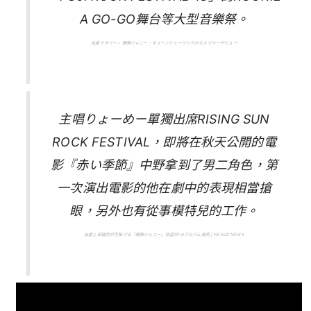
A GO-GO舞台等大型音樂祭。
出處ナタリー – 爆弾ジョニー、キューンミュージックからメジャーデビュー
主唱りょーめー單獨出席RISING SUN
ROCK FESTIVAL，即將在秋天公開的電
影『赤い季節』中野拿到了男二角色，第
一次演出電影的他在劇中的表現相當搶
眼，另外也有從事模特兒的工作。
出處上田健司が手掛ける「爆弾ジョニー」待望の1stアルバム発売 | NEXUS NEWS