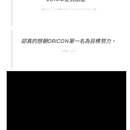
出處ナタリー – ゲスの極み乙女。ワーナーからメジャーデビュー決定
認真的想朝ORICON第一名為目標努力。
川谷絵音 （VoGt）