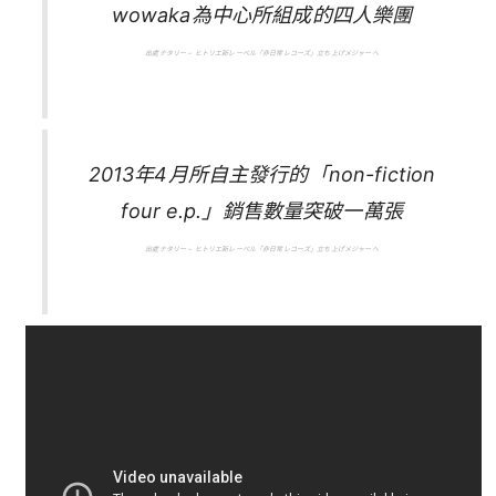
wowaka為中心所組成的四人樂團
出處ナタリー – ヒトリエ新レーベル「非日常レコーズ」立ち上げメジャーへ
2013年4月所自主發行的「non-fiction
four e.p.」銷售數量突破一萬張
出處ナタリー – ヒトリエ新レーベル「非日常レコーズ」立ち上げメジャーへ