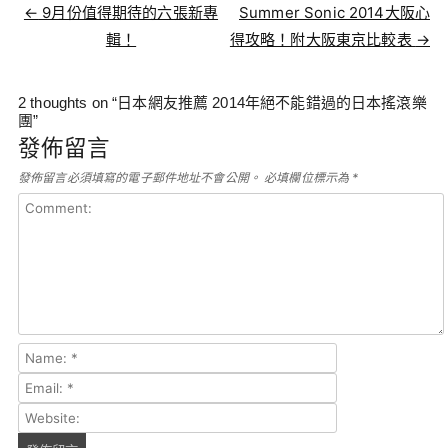
Post navigation
←
9月份值得期待的六張新專
Summer Sonic 2014大阪心
輯！
得攻略！附大阪東京比較表
→
2 thoughts on “
日本網友推薦 2014年絕不能錯過的日本搖滾樂
團
”
發佈留言
發佈留言必須填寫的電子郵件地址不會公開。
必填欄位標示為
*