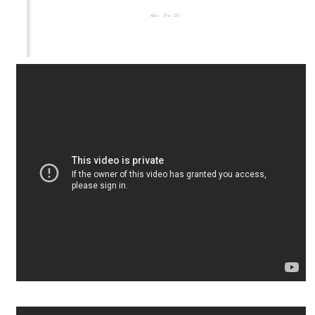
Alec （Vo. Gt）