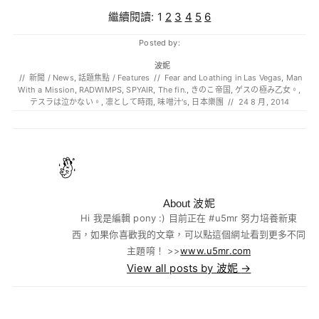
繼續閱讀:
1
2
3
4
5
6
Posted by:
波妮
//
新聞 / News
,
話題焦點 / Features
//
Fear and Loathing in Las Vegas
,
Man
With a Mission
,
RADWIMPS
,
SPYAIR
,
The fin.
,
きのこ帝国
,
ゲスの極み乙女。
,
テスラは泣かない。
,
凛として時雨
,
味噌汁's
,
日本樂團
//
24 8 月, 2014
About 波妮
Hi 我是編輯 pony :) 目前正在 #u5mr 努力培養新東
西，如果你喜歡我的文章，可以點這個網址看到更多不同
主題唷！ >>
www.u5mr.com
View all posts by 波妮
→