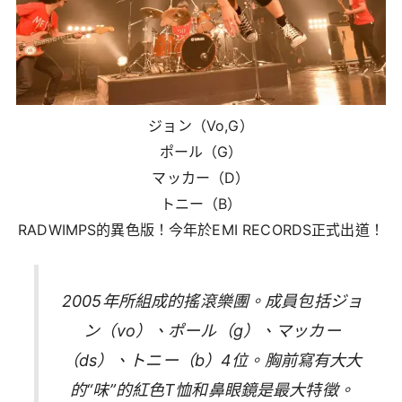
ジョン（Vo,G）
ポール（G）
マッカー（D）
トニー（B）
RADWIMPS的異色版！今年於EMI RECORDS正式出道！
2005年所組成的搖滾樂團。成員包括ジョ
ン（vo）、ポール（g）、マッカー
（ds）、トニー（b）4位。胸前寫有大大
的“味”的紅色T恤和鼻眼鏡是最大特徵。