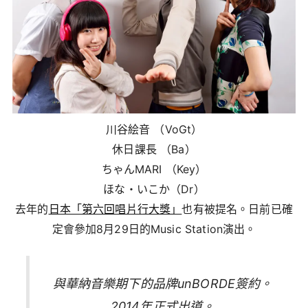
川谷絵音 （VoGt）
休日課長 （Ba）
ちゃんMARI （Key）
ほな・いこか（Dr）
去年的
日本「第六回唱片行大獎」
也有被提名。日前已確
定會參加8月29日的Music Station演出。
與華納音樂期下的品牌unBORDE簽約。
2014年正式出道。