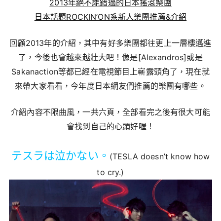
2013年絕不能錯過的日本搖滾樂團
日本話題ROCKIN’ON系新人樂團推薦&介紹
回顧2013年的介紹，其中有好多樂團都往更上一層樓邁進
了，今後也會越來越壯大吧！像是[Alexandros]或是
Sakanaction等都已經在電視節目上嶄露頭角了，現在就
來帶大家看看，今年度日本網友們推薦的樂團有哪些。
介紹內容不限曲風，一共六頁，全部看完之後有很大可能
會找到自己的心頭好喔！
テスラは泣かない。
(TESLA doesn’t know how
to cry.)