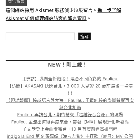
這個網站採用 Akismet 服務減少垃圾留言。
進一步了解
Akismet 如何處理網站訪客的留言資料
。
搜尋
搜尋
NEW！剛上線！
【專訪】邁向全新階段！混合不同色彩的 Faulieu.
【訪問】AKASAKI 快閃台北，3,000 人見證 20 歲前最後一場演
出
【現場報導】跨越語言與大海，Faulieu. 用最純粹的樂團聲響再次
與台北相遇
Faulieu. 再訪台北，期待帶來「超越錄音音源」的現場
Faulieu. 主流出道後再度來台，帶著《MiX》展現進化新姿態
羊文學登上金曲獎舞台，10 月首度前進高雄開唱
indigo la End 第 9 張專輯《満ちた紫》主打歌〈夏目〉MV 公開