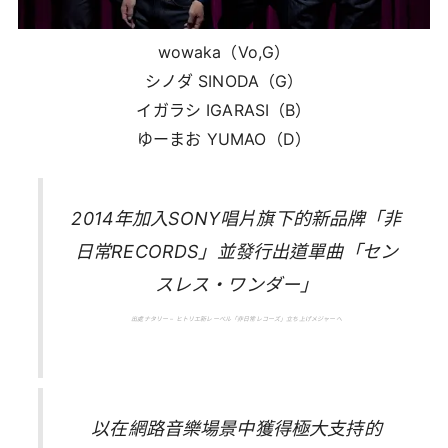
wowaka（Vo,G）
シノダ SINODA（G）
イガラシ IGARASI（B）
ゆーまお YUMAO（D）
2014年加入SONY唱片旗下的新品牌「非
日常RECORDS」並發行出道單曲「セン
スレス・ワンダー」
出處ナタリー – ヒトリエ新レーベル「非日常レコーズ」立ち上げメジャーへ
以在網路音樂場景中獲得極大支持的