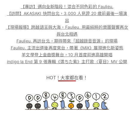
【專訪】邁向全新階段！混合不同色彩的 Faulieu.
【訪問】AKASAKI 快閃台北，3,000 人見證 20 歲前最後一場演
出
【現場報導】跨越語言與大海，Faulieu. 用最純粹的樂團聲響再次
與台北相遇
Faulieu. 再訪台北，期待帶來「超越錄音音源」的現場
Faulieu. 主流出道後再度來台，帶著《MiX》展現進化新姿態
羊文學登上金曲獎舞台，10 月首度前進高雄開唱
indigo la End 第 9 張專輯《満ちた紫》主打歌〈夏目〉MV 公開
HOT！大家都在看！