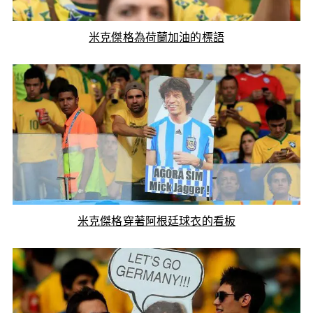
米克傑格為荷蘭加油的標語
米克傑格穿著阿根廷球衣的看板