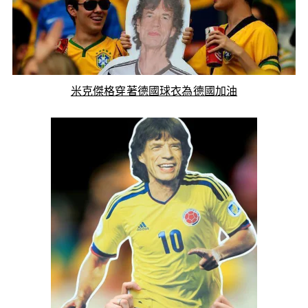
米克傑格
穿著德國球衣為德國加油