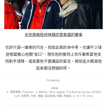
米克傑格陪柯林頓欣賞美國的賽事
也許只是一連串的巧合，但如此高的命中率，也讓不少球
迷相當擔心他開”金口”，現在他的推特上充斥著希望他支
持對手球隊、或是要他不要講話的留言，相信這大概是他
從來都沒想過的吧。
Posted by:
Jesse
//
話題焦點 / Features
//
BRAZIL
,
Mick Jagger
,
The Rolling Stones
,
WORLD
CUP
,
世界杯
,
巴西
,
德國
,
滾石樂團
,
荷蘭
,
阿根廷
//
10 7 月, 2014