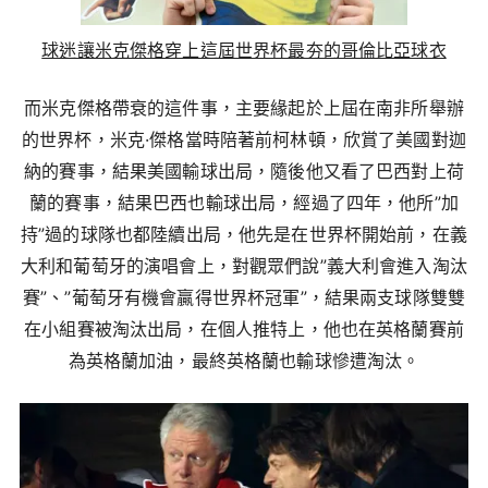
球迷讓米克傑格穿上這屆世界杯最夯的哥倫比亞球衣
而米克傑格帶衰的這件事，主要緣起於上屆在南非所舉辦
的世界杯，米克·傑格當時陪著前柯林頓，欣賞了美國對迦
納的賽事，結果美國輸球出局，隨後他又看了巴西對上荷
蘭的賽事，結果巴西也輸球出局，經過了四年，他所”加
持”過的球隊也都陸續出局，他先是在世界杯開始前，在義
大利和葡萄牙的演唱會上，對觀眾們說”義大利會進入淘汰
賽”、”葡萄牙有機會贏得世界杯冠軍”，結果兩支球隊雙雙
在小組賽被淘汰出局，在個人推特上，他也在英格蘭賽前
為英格蘭加油，最終英格蘭也輸球慘遭淘汰。