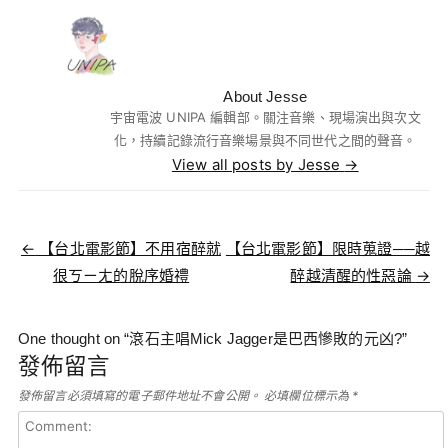
About Jesse
宇宙電波 UNIPA 編輯部。關注音樂、現場演出與次文
化，持續記錄流行音樂場景與不同世代之間的聲音。
View all posts by Jesse
→
Post navigation
←
【台北電影節】不用宿醉就
【台北電影節】限時蒐證──越
很ㄎㄧㄤ的脫序婚禮
醉越清醒的性惡論
→
One thought on “
滾石主唱Mick Jagger是巴西慘敗的元凶?
”
發佈留言
發佈留言必須填寫的電子郵件地址不會公開。
必填欄位標示為
*