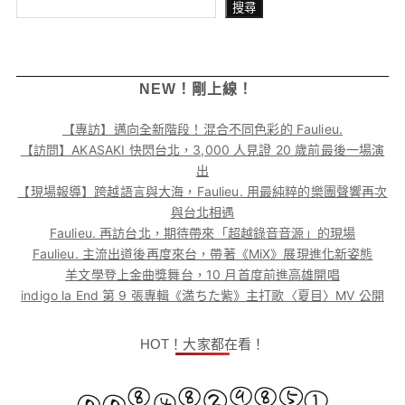
搜尋
搜尋
NEW！剛上線！
【專訪】邁向全新階段！混合不同色彩的 Faulieu.
【訪問】AKASAKI 快閃台北，3,000 人見證 20 歲前最後一場演
出
【現場報導】跨越語言與大海，Faulieu. 用最純粹的樂團聲響再次
與台北相遇
Faulieu. 再訪台北，期待帶來「超越錄音音源」的現場
Faulieu. 主流出道後再度來台，帶著《MiX》展現進化新姿態
羊文學登上金曲獎舞台，10 月首度前進高雄開唱
indigo la End 第 9 張專輯《満ちた紫》主打歌〈夏目〉MV 公開
HOT！大家都在看！