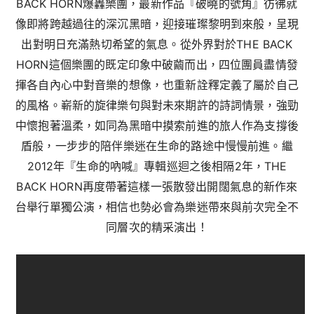
BACK HORN爆轟樂團，最新作品『破曉的號角』彷彿就
像即將跨越過往的深沉黑暗，迎接璀璨黎明到來般，呈現
出對明日充滿熱切希望的氣息。從外界對於THE BACK
HORN這個樂團的既定印象中破繭而出，四位團員盡情發
揮各自內心中對音樂的想像，也重新詮釋定義了屬於自己
的風格。嶄新的旋律樂句與對未來期許的詩詞情景，強勁
中懷抱著溫柔，如同為黑暗中摸索前進的旅人作為支撐後
盾般，一步步的陪伴樂迷在生命的路途中慢慢前進。繼
2012年『生命的吶喊』專輯巡迴之後相隔2年，THE
BACK HORN再度帶著這樣一張散發出開闊氣息的新作來
台舉行單獨公演，相信也勢必會為樂迷帶來與前次完全不
同層次的精采演出！