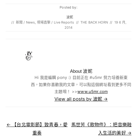
Posted by:
波妮
//
新聞 / News
,
現場直擊 / Live Reports
//
THE BACK HORN
//
19 6 月,
2014
About 波妮
Hi 我是編輯 pony :) 目前正在 #u5mr 努力培養新東
西，如果你喜歡我的文章，可以點這個網址看到更多不同
主題唷！ >>
www.u5mr.com
View all posts by 波妮
→
Post navigation
←
【台北電影節】致青春，愛
馬世芳《歌物件》：把音樂融
重奏
入生活的美好
→