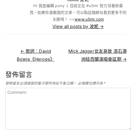
Hi 我是編輯 pony :) 目前正在 #u5mr 努力培養新東
西，如果你喜歡我的文章，可以點這個網址看到更多不同
主題唷！ >>
www.u5mr.com
View all posts by 波妮
→
Post navigation
←
歌詞：David
Mick Jagger女友身故 滾石澳
Bowie《Heroes》
洲紐西蘭演唱會延期
→
發佈留言
發佈留言必須填寫的電子郵件地址不會公開。
必填欄位標示為
*