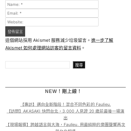
這個網站採用 Akismet 服務減少垃圾留言。
進一步了解
Akismet 如何處理網站訪客的留言資料
。
搜尋
搜尋
NEW！剛上線！
【專訪】邁向全新階段！混合不同色彩的 Faulieu.
【訪問】AKASAKI 快閃台北，3,000 人見證 20 歲前最後一場演
出
【現場報導】跨越語言與大海，Faulieu. 用最純粹的樂團聲響再次