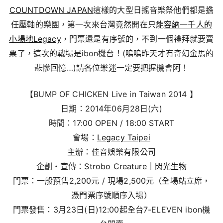
COUNTDOWN JAPAN
這樣的大型日搖音樂祭他們都是擔
任壓軸的樂團，第一次來台灣竟然開在只能
容納一千人的
小場地Legacy
，門票還是有序號的，不到一個禮拜就要賣
票了，這次的戰場是ibon機台！(嗚嗚昨天才有奇幻金馬的
悲慘回憶…)請各位樂迷一定要把握機會阿！
【BUMP OF CHICKEN Live in Taiwan 2014 】
日期：2014年06月28日(六)
時間：17:00 OPEN / 18:00 START
會場：
Legacy Taipei
主辦：佳音娛樂有限公司
企劃・宣傳：
Strobo Creature｜閃光生物
門票：一般預售2,200元 / 現場2,500元（全場站立席，
憑門票序號順序入場）
門票發售：3月23日(日)12:00起全台7-ELEVEN ibon機