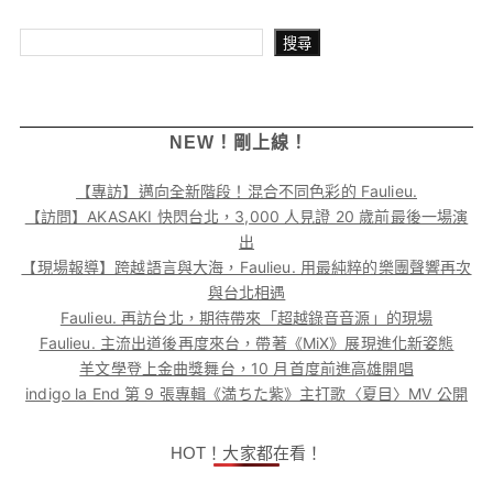
搜尋
搜尋
NEW！剛上線！
【專訪】邁向全新階段！混合不同色彩的 Faulieu.
【訪問】AKASAKI 快閃台北，3,000 人見證 20 歲前最後一場演
出
【現場報導】跨越語言與大海，Faulieu. 用最純粹的樂團聲響再次
與台北相遇
Faulieu. 再訪台北，期待帶來「超越錄音音源」的現場
Faulieu. 主流出道後再度來台，帶著《MiX》展現進化新姿態
羊文學登上金曲獎舞台，10 月首度前進高雄開唱
indigo la End 第 9 張專輯《満ちた紫》主打歌〈夏目〉MV 公開
HOT！大家都在看！