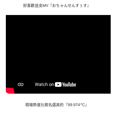
好喜歡這支MV『おちゃんせんすぅす』
現場熱度比歌名還高的『99.974℃』