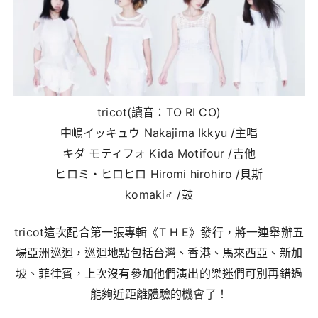
tricot(讀音：TO RI CO)
中嶋イッキュウ Nakajima Ikkyu /主唱
キダ モティフォ Kida Motifour /吉他
ヒロミ・ヒロヒロ Hiromi hirohiro /貝斯
komaki♂ /鼓
tricot這次配合第一張專輯《T H E》發行，將一連舉辦五
場亞洲巡迴，巡迴地點包括台灣、香港、馬來西亞、新加
坡、菲律賓，上次沒有參加他們演出的樂迷們可別再錯過
能夠近距離體驗的機會了！