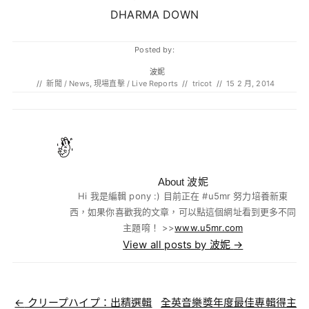
DHARMA DOWN
Posted by:
波妮
//
新聞 / News
,
現場直擊 / Live Reports
//
tricot
//
15 2 月, 2014
About 波妮
Hi 我是編輯 pony :) 目前正在 #u5mr 努力培養新東
西，如果你喜歡我的文章，可以點這個網址看到更多不同
主題唷！ >>
www.u5mr.com
View all posts by 波妮
→
Post navigation
←
クリープハイプ：出精選輯
全英音樂獎年度最佳專輯得主