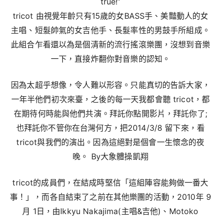
true!”
tricot 由視覺年齡只有15歲的女BASS手、美豔動人的女
主唱、短髮帥氣的女吉他手、長髮率性的男鼓手所組成。
此組合乍看還以為是個清新的流行搖滾樂團，沒想到音樂
一下，直接炸翻你對音樂的認知。
因為太超乎想像，令人難以形容。只能真切的告訴大家，
一年半他們初次來臺，之後的每一天我都會聽 tricot，都
在期待何時能與他們共演。拜託你點開影片，拜託你了;
也拜託你不管你在台灣何方，把2014/3/8 留下來，看
tricot與我們的演出。因為這絕對是個會一生懷念的夜
晚。 By大象體操凱翔
tricot的成員們，在結成時堅信「這組陣容能夠做一番大
事！」，而各自結束了之前在其他樂團的活動，2010年 9
月 1日，由Ikkyu Nakajima(主唱&吉他)、Motoko