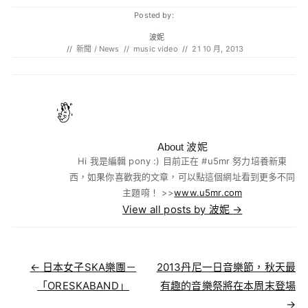
Posted by:
波妮
//
新聞 / News
//
music video
//
21 10 月, 2013
About 波妮
Hi 我是編輯 pony :) 目前正在 #u5mr 努力培養新東
西，如果你喜歡我的文章，可以點這個網址看到更多不同
主題唷！ >>
www.u5mr.com
View all posts by 波妮
→
Post navigation
←
日本女子SKA樂團－
2013丹尼一日音樂節，秋天最
「ORESKABAND」
有趣的音樂祭將在本周末登場
→