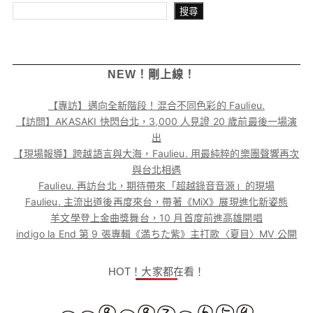
搜尋
搜尋
NEW！剛上線！
【專訪】邁向全新階段！混合不同色彩的 Faulieu.
【訪問】AKASAKI 快閃台北，3,000 人見證 20 歲前最後一場演
出
【現場報導】跨越語言與大海，Faulieu. 用最純粹的樂團聲響再次
與台北相遇
Faulieu. 再訪台北，期待帶來「超越錄音音源」的現場
Faulieu. 主流出道後再度來台，帶著《MiX》展現進化新姿態
羊文學登上金曲獎舞台，10 月首度前進高雄開唱
indigo la End 第 9 張專輯《満ちた紫》主打歌〈夏目〉MV 公開
HOT！大家都在看！