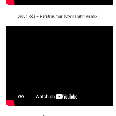
Sigur Rós – Rafstraumur (Cyril Hahn Remix)