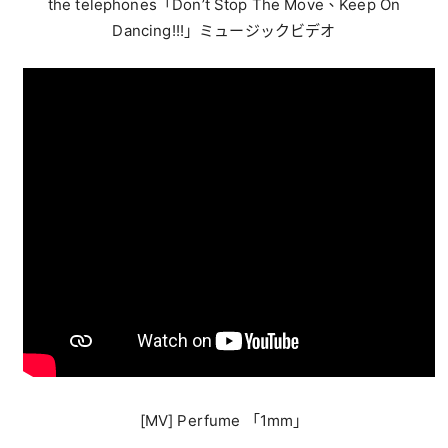
the telephones「Don’t Stop The Move、Keep On
Dancing!!!」ミュージックビデオ
[MV] Perfume 「1mm」