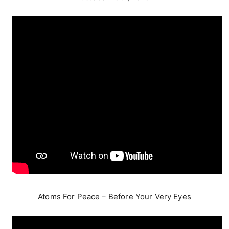
Atoms For Peace – Before Your Very Eyes